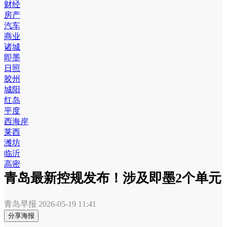
财经
房产
汽车
商业
诸城
即墨
日照
胶州
城阳
红岛
平度
西海岸
莱西
潍坊
临沂
高密
青岛最新控规发布！涉及即墨2个单元
青岛早报
2026-05-19 11:41
分享海报