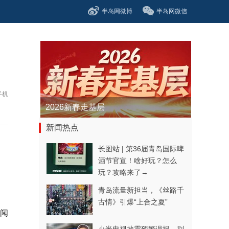
半岛网微博
半岛网微信
手机
2026新春走基层
新闻热点
长图站 | 第36届青岛国际啤
酒节官宣！啥好玩？怎么
玩？攻略来了→
青岛流量新担当，《丝路千
古情》引爆“上合之夏”
闻