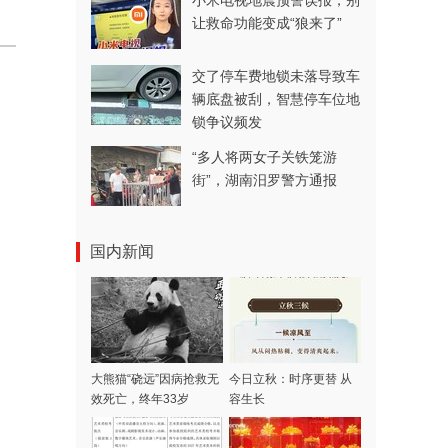
小米电视地震预警误报，别
让救命功能变成“狼来了”
交了停车费地锁未落导致车
辆底盘被刮，智慧停车位地
锁争议频发
“多人将两女子关铁笼游
街”，湖南汨罗警方通报
国内新闻
大熊猫“硗远”因病抢救无
今日立秋：时序更替 从
效死亡，终年33岁
容生长