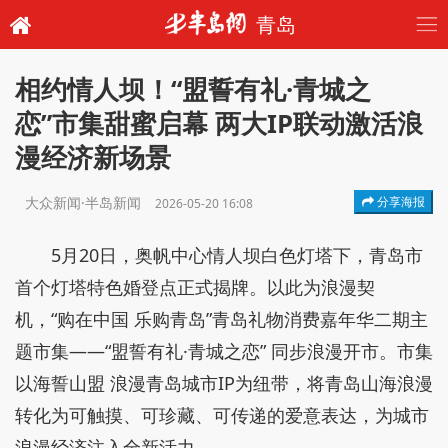
青岛
相约情人坝！“盟誓有礼·青城之
恋”市集甜蜜启幕 两大IP联动激活浪
漫经济新场景
大众新闻·半岛新闻
分享海报
2026-05-20 16:08
5月20日，奥帆中心情人坝白色灯塔下，青岛市
首个灯塔特色婚登点正式揭牌。以此为浪漫契
机，“购在中国 乐购青岛”青岛礼物消费嘉年华二期主
题市集——“盟誓有礼·青城之恋” 同步浪漫开市。市集
以海誓山盟 浪漫青岛城市IP为纽带，将青岛山海浪漫
转化为可触摸、可珍藏、可传递的爱意表达，为城市
浪漫经济注入全新活力。