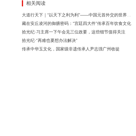
相关阅读
大道行天下｜“以天下之利为利”——中国元首外交的世界情怀与大国气派
藏在安丘凌河的御膳密码：“宫廷四大件”传承百年饮食文化
拾光纪·习主席一下午会见三位政要，这些细节值得关注
拾光纪·“再难也要想办法解决”
传承中华玉文化，国家级非遗传承人尹志强广州收徒