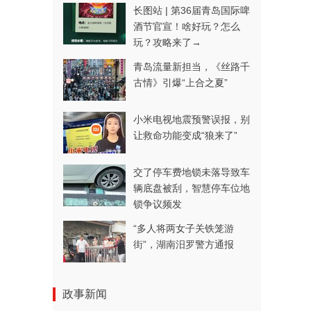
长图站 | 第36届青岛国际啤
酒节官宣！啥好玩？怎么
玩？攻略来了→
青岛流量新担当，《丝路千
古情》引爆“上合之夏”
小米电视地震预警误报，别
让救命功能变成“狼来了”
交了停车费地锁未落导致车
辆底盘被刮，智慧停车位地
锁争议频发
“多人将两女子关铁笼游
街”，湖南汨罗警方通报
政事新闻