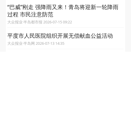
“巴威”刚走 强降雨又来！青岛将迎新一轮降雨
过程 市民注意防范
大众报业·半岛都市报 2026-07-15 09:22
平度市人民医院组织开展无偿献血公益活动
大众报业·半岛网 2026-07-13 14:35
颈腰椎酸痛不用扛，平度市人民医院中医正骨
开启绿色养护之路
大众报业·半岛网 2026-07-13 14:13
为什么广西南宁的降雨如此罕
见和猛烈？专家解读
北京日报客户端 2026-07-07 08:45
青岛“桑拿天”发威！明日起连续多日降雨