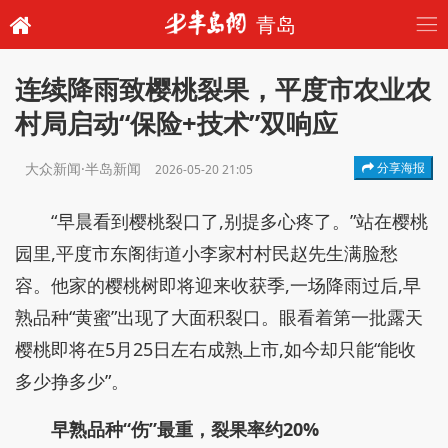
青岛
连续降雨致樱桃裂果，平度市农业农
村局启动“保险+技术”双响应
大众新闻·半岛新闻
分享海报
2026-05-20 21:05
“早晨看到樱桃裂口了,别提多心疼了。”站在樱桃
园里,平度市东阁街道小李家村村民赵先生满脸愁
容。他家的樱桃树即将迎来收获季,一场降雨过后,早
熟品种“黄蜜”出现了大面积裂口。眼看着第一批露天
樱桃即将在5月25日左右成熟上市,如今却只能“能收
多少挣多少”。
早熟品种“伤”最重，裂果率约20%