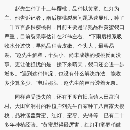
赵先生种了十二年樱桃，品种以黄蜜、红灯为
主。他告诉记者，雨后樱桃裂果问题迅速显现，种了
一千五百多棵樱桃树，目前主要是早熟品种黄蜜裂口
严重，目前裂果率估计在20%左右。 “下雨后根系吸
收水分过快，早熟品种表皮嫩、个头大，最容易
裂。”赵先生解释，个头小、尚未成熟的樱桃反而没
事。更让他担忧的是，接下来晴天，裂口还会进一步
增多。“遇到这种情况，也没有什么解决办法。能收
多少算多少。”电话那头，赵先生的声音透着无奈。
同样遭受损失的，还有平度市旧店镇大田富涧
村。大田富涧村的种植户刘先生自家种了八亩露天樱
桃，品种涵盖黄蜜、红灯、蜜枣、先锋等，已有二十
多年种植经验。“黄蜜裂得最厉害，红灯和蜜枣稍微