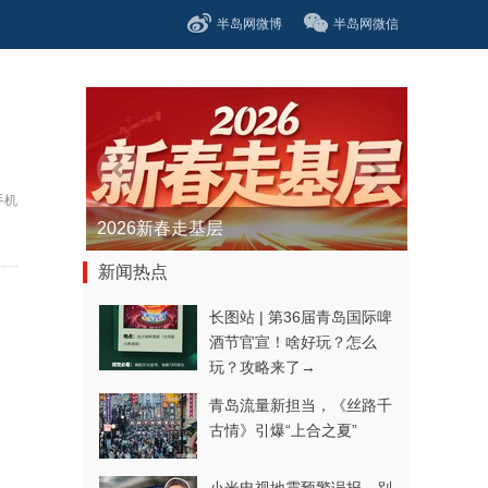
半岛网微博
半岛网微信
手机
2026新春走基层
新闻热点
长图站 | 第36届青岛国际啤
酒节官宣！啥好玩？怎么
玩？攻略来了→
青岛流量新担当，《丝路千
古情》引爆“上合之夏”