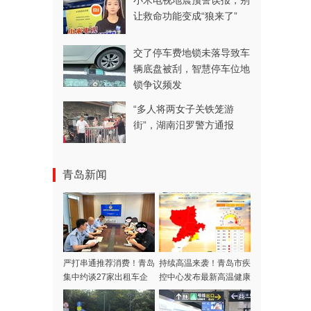
小米电视地震预警误报，别
让救命功能变成“狼来了”
交了停车费地锁未落导致车
辆底盘被刮，智慧停车位地
锁争议频发
“多人将两女子关铁笼游
街”，湖南汨罗警方通报
青岛新闻
严打串通推荐消费！青岛
持续高温来袭！青岛市疾
集中约谈27家出租车企
控中心发布最新高温健康
业
风险提示