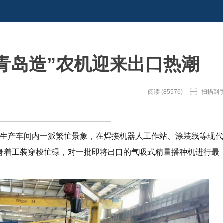
青岛造”农机迎来出口热潮
阅读 (85576)
扫描到
的生产车间内一派繁忙景象，在焊接机器人工作站、涂装线等现代
身着工装穿梭忙碌，对一批即将出口的气吸式精量播种机进行最