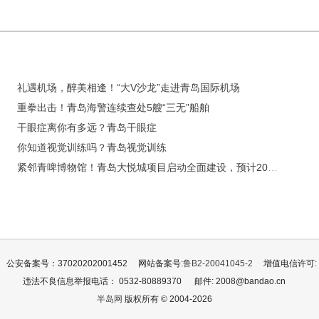
礼遇机场，醉美相逢！“大V沙龙”走进青岛国际机场
重拳出击！青岛海警连续查处5艘“三无”船舶
干眼症离你有多远？青岛干眼症
你知道视觉训练吗？青岛视觉训练
紧邻青啤博物馆！青岛大悦城项目启动全面建设，预计2029年7月投运
公安备案号：37020202001452
网站备案号:
鲁B2-20041045-2
增值电信许可: 鲁
违法不良信息举报电话： 0532-80889370
邮件: 2008@bandao.cn
半岛网
版权所有 © 2004-2026