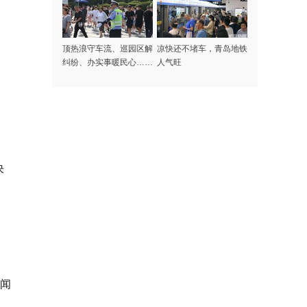
顶热浪守车流、巡园区解
凉快还不堵车，青岛地铁
纠纷、办实事暖民心……
人气旺
记者探访高温下的啤酒节
守护者
决
新闻