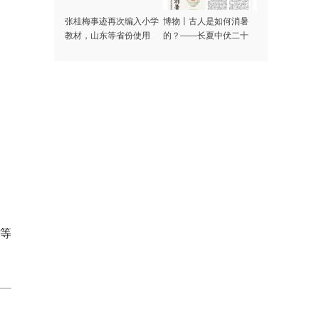
张桂梅事迹再次编入小学
博物丨古人是如何消暑
教材，山东等省份使用
的？——长夏中伏二十
日，顺时养身度苦夏
等