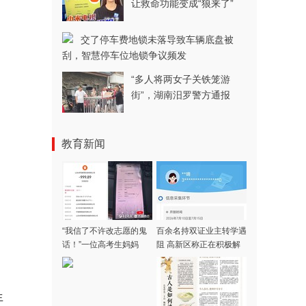
让救命功能变成“狼来了”
交了停车费地锁未落导致车辆底盘被
刮，智慧停车位地锁争议频发
“多人将两女子关铁笼游
街”，湖南汨罗警方通报
教育新闻
“我信了不许改志愿的鬼
百余名持双证业主转学遇
话！”一位高考生妈妈
阻 高新区称正在积极解
被“公办保录”设局
决
生