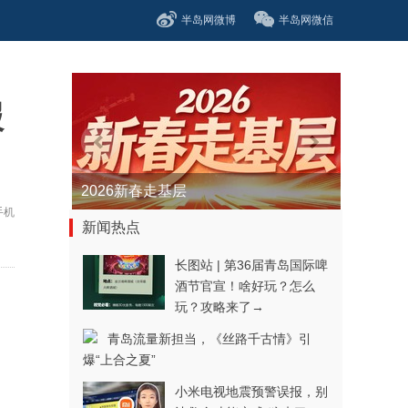
半岛网微博
半岛网微信
报
2026新春走基层
手机
新闻热点
长图站 | 第36届青岛国际啤
酒节官宣！啥好玩？怎么
玩？攻略来了→
青岛流量新担当，《丝路千古情》引
爆“上合之夏”
小米电视地震预警误报，别