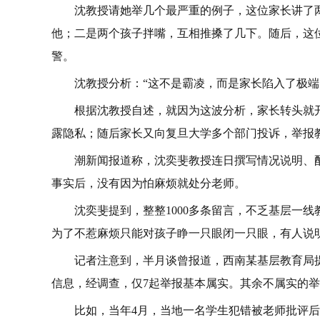
沈教授请她举几个最严重的例子，这位家长讲了
他；二是两个孩子拌嘴，互相推搡了几下。随后，这
警。
沈教授分析：“这不是霸凌，而是家长陷入了极端
根据沈教授自述，就因为这波分析，家长转头就
露隐私；随后家长又向复旦大学多个部门投诉，举报
潮新闻报道称，沈奕斐教授连日撰写情况说明、
事实后，没有因为怕麻烦就处分老师。
沈奕斐提到，整整1000多条留言，不乏基层一
为了不惹麻烦只能对孩子睁一只眼闭一只眼，有人说
记者注意到，半月谈曾报道，西南某基层教育局提供
信息，经调查，仅7起举报基本属实。其余不属实的
比如，当年4月，当地一名学生犯错被老师批评后