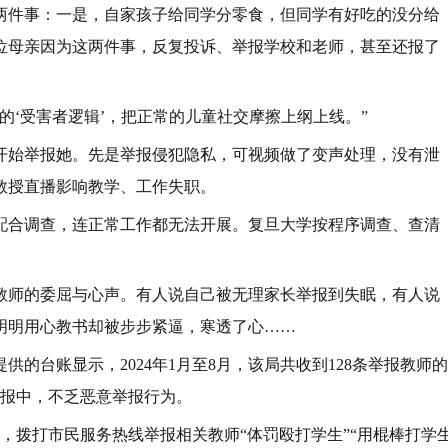
两件事：一是，自家孩子给同学分零食，但同学有好吃的没分给
位母亲因为这两件事，反复投诉、举报学校和老师，甚至还报了
的‘受害者逻辑’，把正常的儿童社交摩擦上纲上线。”
开始举报她。先是举报侵犯隐私，可视频做了变声处理，没有泄
教授直播影响教学、工作失职。
配合调查，连正常工作都无法开展。复旦大学按程序调查、查清
线教师的委屈与心声。有人说自己被无理家长举报到失眠，有人说
明明用心教书却被步步紧逼，寒透了心……
的台账显示，2024年1月至8月，该局共收到128条举报教师的
举报中，不乏恶意举报行为。
，拨打市民服务热线举报相关教师“体罚殴打学生”“用棍棒打学