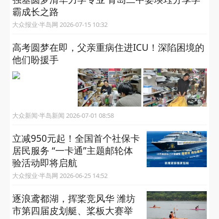
盛夏逐浪，以酒争锋！第36届青岛国际啤酒节
酒王争霸赛常规赛即将开赛
半岛客户端 2026-07-17 15:06
强基圆梦清华力学专业 青岛二中姜瑛珏分享学
霸成长之路
大众报业·半岛网 2026-07-15 10:32
高考圆梦在即，父亲重病住进ICU！深陷困境的
他们盼援手
大众新闻·半岛新闻 2026-07-01 08:58