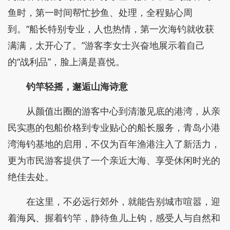
的明星船只，船身整洁宽敞，设备齐全，稳定性强，
既能满足新手休闲垂钓，也能适配资深钓友的专业需
求。
从码头启航，船舶劈波斩浪，咸湿的海风裹挟着
大海的清新扑面而来。孙斌一边稳稳操控船只，一边
为游客讲解海钓知识、分享垂钓技巧，遇到游客钓上
鱼时，第一时间帮忙抄鱼、处理，全程贴心周
到。“船长特别专业，人也热情，第一次海钓就收获
满满，太开心了。”游客李女士兴奋地展示着自己
的“战利品”，脸上满是喜悦。
钓竿轻摇，邂逅山海诗意
从颜值出圈的游客中心到清澈见底的港湾，从亲