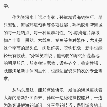
“稳住鱼竿，感受鱼线的拉力，慢慢收线，别着
急。”在澄澈的海面上，海钓船平稳航行，船长孙斌
把船灵活地停靠到马蹄礁位置——礁石周边是鱼类聚
集的绝佳区域，而这个季节，正是垂钓黑头鱼的黄金
时期，搭载专业声呐设备，可精准锁定鱼群位置。而
且，无论是否有海钓基础，孙斌都会全程手把手教
学。
作为资深水上运动专家，孙斌精通海钓技巧、船
只驾驶、海域环境预判等多项技能，熟悉胶州湾海域
的每一处钓点、每一种鱼群习性。“小港湾这片海域
物产丰富，黑鲪、六线鱼、鲈鱼等鱼种繁多，尤其是
这个季节的黑头鱼，肉质鲜美、咬钩积极，新手也能
轻松有收获。”孙斌笑着说，他驾驶的海钓船是基地