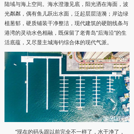
很难想象，如今水清波粼、泊位整齐的小港湾，
曾经是船只杂乱、环境陈旧的老码头。经过全方位整
治升级，这里彻底实现“颜值”与“内涵”双飞跃。
放眼望去，深邃的港池碧波荡漾，两条主浮桥笔
直延伸至海域深处，162个海钓船浮泊位整齐排列，T
形支桥错落有致，总长超1000米的浮式构筑物串联起
陆域与海上空间。海水澄澈见底，阳光洒在海面，波
光粼粼，偶有鱼儿跃出水面，泛起层层涟漪；岸边绿
植葱郁，硬质铺装干净整洁，现代建筑的硬朗线条与
港湾的灵动水色相融，既保留了老青岛“后海沿”的生
活底蕴，又尽显主城海钓综合体的现代气派。