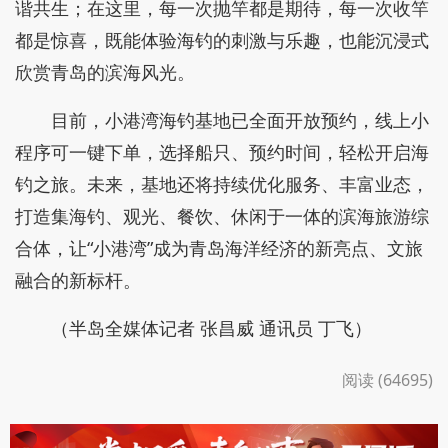
民实惠的包船价格到专业贴心的船长服务，青岛小港
湾海钓基地的启用，不仅为百年渔港注入了新活力，
更为市民游客提供了一个亲近大海、享受休闲时光的
绝佳去处。
在这里，不必远行郊外，就能告别城市喧嚣，迎
着海风、握着钓竿，静待鱼儿上钩，感受人与自然和
谐共生；在这里，每一次抛竿都是期待，每一次收竿
都是惊喜，既能体验海钓的刺激与乐趣，也能沉浸式
欣赏青岛的滨海风光。
目前，小港湾海钓基地已全面开放预约，线上小
程序可一键下单，选择船只、预约时间，轻松开启海
钓之旅。未来，基地还将持续优化服务、丰富业态，
打造集海钓、观光、餐饮、休闲于一体的滨海旅游综