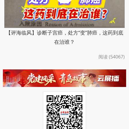
【评海临风】诊断子宫癌，处方“变”肺癌，这药到底
在治谁？
阅读 (54067)