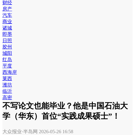
财经
房产
汽车
商业
诸城
即墨
日照
胶州
城阳
红岛
平度
西海岸
莱西
潍坊
临沂
高密
不写论文也能毕业？他是中国石油大
学（华东）首位“实践成果硕士”！
大众报业·半岛网
2026-05-26 16:58