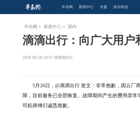
半岛网
新闻中心
专题
浪尖科技
半岛网
>
新闻中心
>
国内
滴滴出行：向广大用户
2026-05-26 19:57
@滴滴出行
5月26日，@滴滴出行 发文：非常抱歉，因云厂
障，目前服务已全部恢复。故障期间产生的费用异常
司机师傅们诚恳致歉。