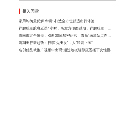
相关阅读
家用均衡最优解 华境S打造全方位舒适出行体验
祥鹏航空航班延误4小时，所发方便面过期，祥鹏航空：所有餐食均回收，补偿200元并致歉
市南市北全覆盖，双向30班加密运营！青岛“滴滴站点巴士”机场专线升级上新
暑期出行新趋势：行李“先出发”，人“轻装上阵”
名创优品就推广视频中出现“通过地板缝隙窥视楼下女性卧室”情节致歉