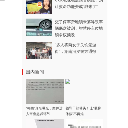
小米电视地震预警误报，别
让救命功能变成“狼来了”
交了停车费地锁未落导致车
辆底盘被刮，智慧停车位地
锁争议频发
“多人将两女子关铁笼游
街”，湖南汨罗警方通报
国内新闻
“梅姨”真名曝光，案件进
领导干部带头！让“带薪
入审查起诉环节
休假”不再难