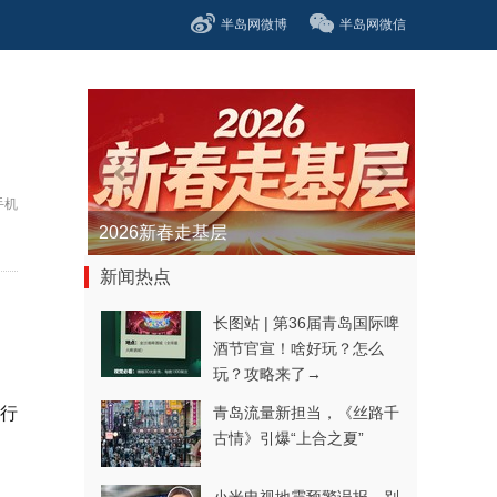
半岛网微博
半岛网微信
手机
2026新春走基层
新闻热点
长图站 | 第36届青岛国际啤
酒节官宣！啥好玩？怎么
玩？攻略来了→
出行
青岛流量新担当，《丝路千
古情》引爆“上合之夏”