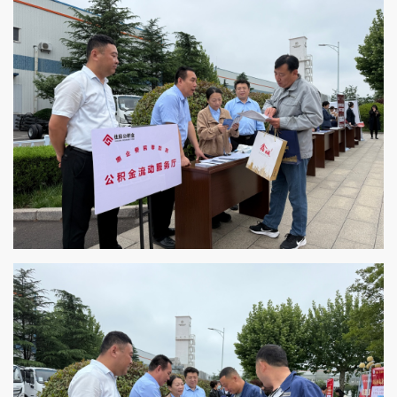
遍关注房源性价比、通勤条件、购房门槛及还款压力
等问题。针对职工实际诉求，市住建局提前摸排置业
痛点，摒弃通用推介模式，择优筛选高性价比刚需现
房，适配职工首置和小幅改善需求，同步推出职工专
属团购优惠，叠加惠民政策，切实降低群众安居成
本。