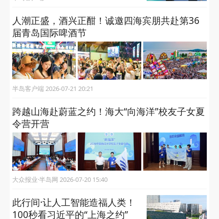
人潮正盛，酒兴正酣！诚邀四海宾朋共赴第36
届青岛国际啤酒节
半岛客户端 2026-07-21 20:21
跨越山海赴蔚蓝之约！海大“向海洋”校友子女夏
令营开营
大众报业·半岛网 2026-07-20 15:40
此行间·让人工智能造福人类！
100秒看习近平的“上海之约”