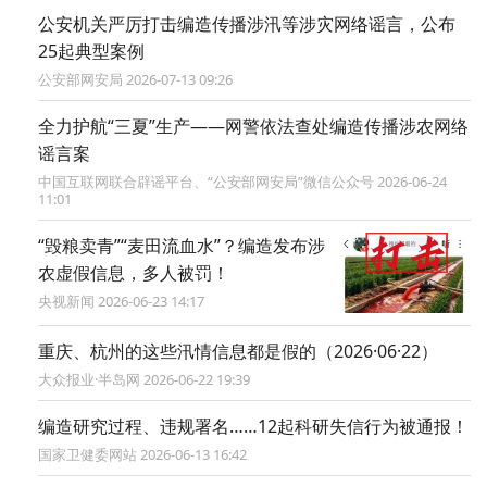
公安机关严厉打击编造传播涉汛等涉灾网络谣言，公布
25起典型案例
公安部网安局 2026-07-13 09:26
全力护航“三夏”生产——网警依法查处编造传播涉农网络
谣言案
中国互联网联合辟谣平台、“公安部网安局”微信公众号 2026-06-24
11:01
“毁粮卖青”“麦田流血水”？编造发布涉
农虚假信息，多人被罚！
央视新闻 2026-06-23 14:17
重庆、杭州的这些汛情信息都是假的（2026·06·22）
大众报业·半岛网 2026-06-22 19:39
编造研究过程、违规署名……12起科研失信行为被通报！
国家卫健委网站 2026-06-13 16:42