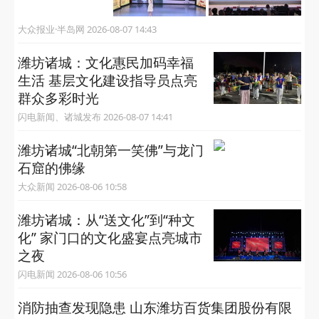
关注“半岛网官微”
获取更多有用信息
相关推荐
当好家乡代言人 讲好诸城新故事——诸城市举
办首批推介大使授聘仪式
大众报业·半岛网 2026-08-07 14:43