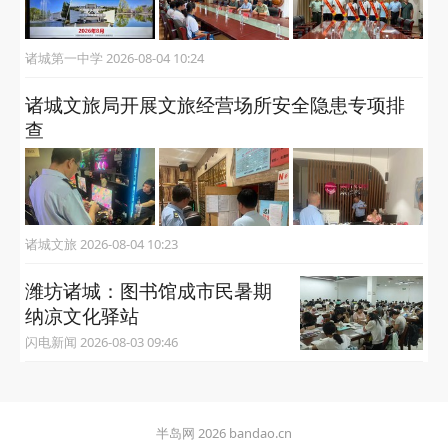
【诸城故事】六十载笔墨不辍，三十二年如约
坚守｜诸城日记老人管炳圣：一纸日记为立华
夏而记
大众报业·半岛网 2026-08-04 10:31
潍坊诸城：一位基层文化建设
指导员的“心头事”
农民日报、诸城发布 2026-08-04 10:27
国防科技大学为六名诸城籍新生授予绶带
诸城第一中学 2026-08-04 10:24