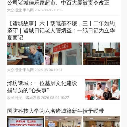
潍坊诸城：文化惠民加码幸福
生活 基层文化建设指导员点亮
群众多彩时光
闪电新闻、诸城发布 2026-08-07 14:41
潍坊诸城“‌北朝第一笑佛‌”与龙门
石窟的佛缘
大众新闻 2026-08-06 10:58
潍坊诸城：从“送文化”到“种文
化” 家门口的文化盛宴点亮城市
之夜
闪电新闻 2026-08-06 10:56
消防抽查发现隐患 山东潍坊百货集团股份有限
公司诸城佳乐家超市、中百大厦被责令改正
大众报业·半岛网 2026-08-05 10:56