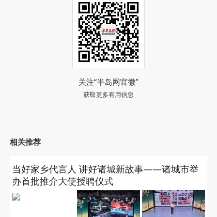
岁的杨培宝，用最朴素的坚持告诉我们：成年人的生
活，一边努力谋生，一边认真爱己。纵使生活奔波辛
苦，只要自律坚持、心怀热爱，普通人也能跳出平
庸，活出健康、积极的人生姿态。
而这，也是属于诸城普通人最动人、最真实的生
活模样。（大众新闻·半岛网记者 管洪杰 伏晓雨）
阅读 (50976)