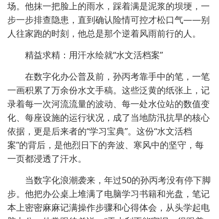
场。他抹一把脸上的雨水，踩着满是泥浆的坝埂，一
步一步排查隐患，直到确认险情可控才松口气——别
人往家跑的时刻，他总是那个逆着风雨前行的人。
精益求精：用汗水绘就“水文活档案”
在数字化办公普及前，孙丙考靠手中的笔，一笔
一画积累了万余份水文手稿。这些泛黄的纸张上，记
录着每一次河流流量的波动、每一处水位站的数值变
化、每座设施的运行状况，成了当地防汛抗旱的核心
依据，更是后来者的“学习宝典”。这份“水文活档
案”的背后，是他烈日下的奔波、寒风中的坚守，每
一页都浸透了汗水。
当数字化浪潮袭来，年过50的孙丙考没有停下脚
步。他把办公桌上堆满了电脑学习书籍和光盘，笔记
本上密密麻麻记满操作步骤和心得体会，从头学起电