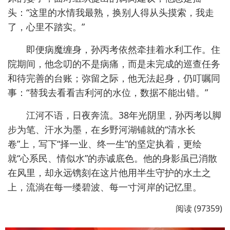
头：“这里的水情我最熟，换别人得从头摸索，我走
了，心里不踏实。”
即便病魔缠身，孙丙考依然牵挂着水利工作。住
院期间，他念叨的不是病痛，而是未完成的巡查任务
和待完善的台账；弥留之际，他无法起身，仍叮嘱同
事：“替我去看看吉利河的水位，数据不能出错。”
江河不语，日夜奔流。38年光阴里，孙丙考以脚
步为笔、汗水为墨，在乡野河湖铺就的“清水长
卷”上，写下“择一业、终一生”的坚定执着，更绘
就“心系民、情似水”的赤诚底色。他的身影虽已消散
在风里，却永远镌刻在这片他用半生守护的水土之
上，流淌在每一缕碧波、每一寸河岸的记忆里。
阅读 (97359)