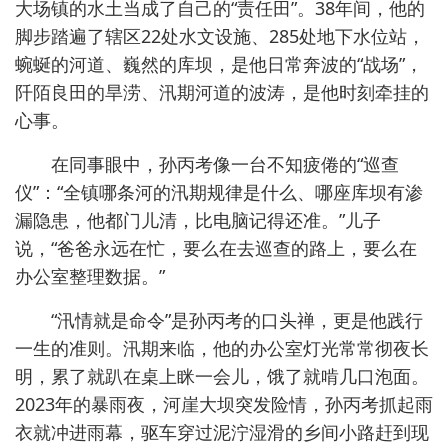
大场镇的水土当成了自己的“责任田”。38年间，他的
脚步踏遍了辖区22处水文设施、285处地下水位站，
蜿蜒的河道、巍然的库坝，是他日常奔波的“战场”，
阡陌良田的旱涝、汛期河道的波涛，是他时刻牵挂的
心事。
在同事眼中，孙丙考像一台不知疲倦的“巡查
仪”：“全镇哪条河的汛期规律是什么、哪座库坝有渗
漏隐患，他都门儿清，比电脑记得还准。”儿子
说，“爸爸永远在忙，要么在去巡查的路上，要么在
办公室整理数据。”
“汛情就是命令”是孙丙考的口头禅，更是他践行
一生的准则。汛期来临，他的办公室灯光常常彻夜长
明，累了就趴在桌上眯一会儿，饿了就啃几口泡面。
2023年的暴雨夜，河崖大坝突发险情，孙丙考抓起雨
衣就冲进雨幕，驱车穿过泥泞湿滑的乡间小路赶到现