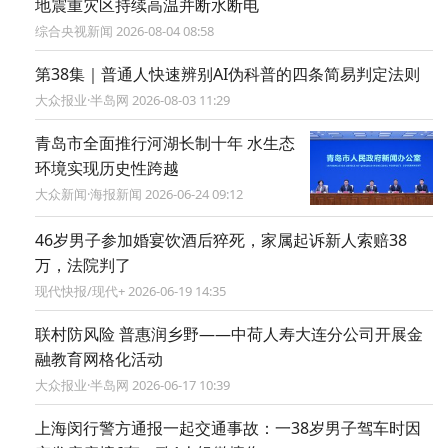
地震重灾区持续高温并断水断电
综合央视新闻 2026-08-04 08:58
第38集｜普通人快速辨别AI伪科普的四条简易判定法则
大众报业·半岛网 2026-08-03 11:29
青岛市全面推行河湖长制十年 水生态
环境实现历史性跨越
大众新闻·海报新闻 2026-06-24 09:12
46岁男子参加婚宴饮酒后猝死，家属起诉新人索赔38
万，法院判了
现代快报/现代+ 2026-06-19 14:35
联村防风险 普惠润乡野——中荷人寿大连分公司开展金
融教育网格化活动
大众报业·半岛网 2026-06-17 10:39
上海闵行警方通报一起交通事故：一38岁男子驾车时因