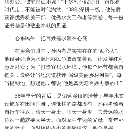
脑办公。他常跟徒弟说：“干水利不能守旧，得跟着
时代走，不能被时代淘汰。”38年深耕一线，他先后
获评优秀机关干部、优秀水文工作者等荣誉，每一份
证书都是他敬业奉献的见证。
心系民生：把百姓需求装在心底
在乡亲们眼中，孙丙考是实实在在的“贴心人”。
他设身处地为水源地移民争取政策补贴，让发展红利
惠及群众；为了打造宜居水环境，他每个环节都亲自
把关，最终让当地河道获评“省级美丽乡村河湖”。每
当提到他、想起他，都说“他是真为老百姓办事的！”
38年坚守的背后，是偏远乡镇的清苦：早年水文
设施多在田间荒滩，连像样的路都没有，孙丙考骑着
自行车往返，晴天一身土、雨天一身泥，去最远的水
位站一趟就要大半天。面对家中年迈的父母、常年卧
床的妻子，面对组织提出的调岗建议，他总是摇