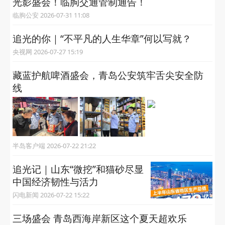
光影盛会！临朐交通管制通告！
临朐公安 2026-07-31 11:08
追光的你｜“不平凡的人生华章”何以写就？
央视网 2026-07-27 15:19
​藏蓝护航啤酒盛会，青岛公安筑牢舌尖安全防
线
半岛客户端 2026-07-22 21:22
追光记｜山东“微挖”和猫砂尽显
中国经济韧性与活力
闪电新闻 2026-07-22 15:22
三场盛会 青岛西海岸新区这个夏天超欢乐