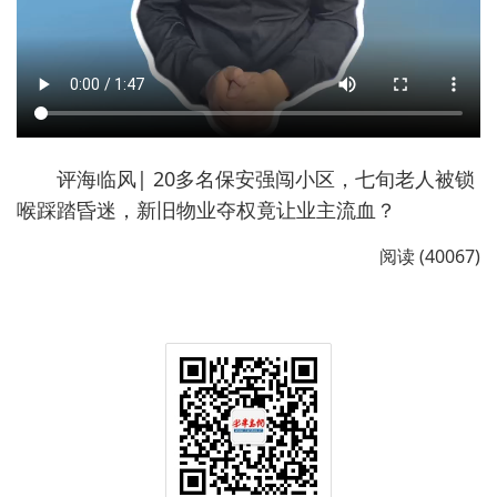
评海临风| 20多名保安强闯小区，七旬老人被锁
喉踩踏昏迷，新旧物业夺权竟让业主流血？
阅读 (40067)