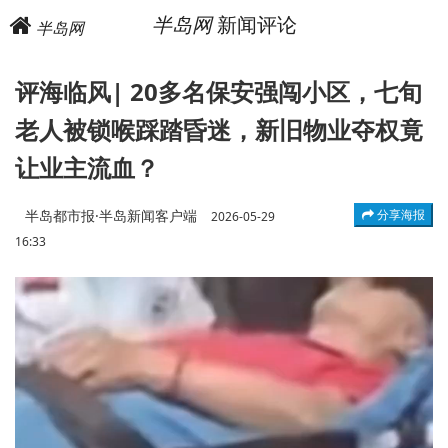
半岛网
新闻评论
半岛网
评海临风| 20多名保安强闯小区，七旬
老人被锁喉踩踏昏迷，新旧物业夺权竟
让业主流血？
半岛都市报·半岛新闻客户端
分享海报
2026-05-29
16:33