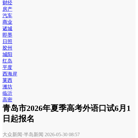
财经
房产
汽车
商业
诸城
即墨
日照
胶州
城阳
红岛
平度
西海岸
莱西
潍坊
临沂
高密
青岛市2026年夏季高考外语口试6月1
日起报名
大众新闻·半岛新闻
2026-05-30 08:57