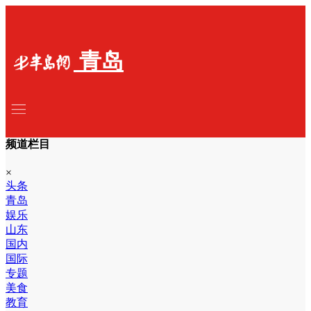
青岛
频道栏目
×
头条
青岛
娱乐
山东
国内
国际
专题
美食
教育