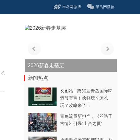
半岛网微博
半岛网微信
青春逐梦正当时——聚焦2026年中...
手机
新闻热点
长图站 | 第36届青岛国际啤
酒节官宣！啥好玩？怎么
玩？攻略来了→
青岛流量新担当，《丝路千
古情》引爆“上合之夏”