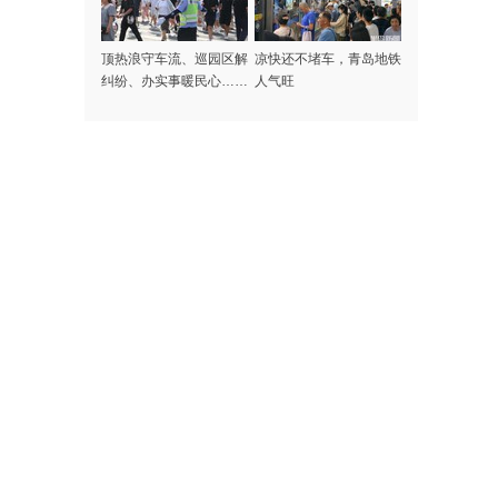
顶热浪守车流、巡园区解
凉快还不堵车，青岛地铁
纠纷、办实事暖民心……
人气旺
记者探访高温下的啤酒节
守护者