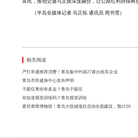
富民，推动交通与文旅深度融合，让公路红利持续释放
（半岛全媒体记者 马正拓 通讯员 周书雪）
相关阅读
严打串通推荐消费！青岛集中约谈27家出租车企业
青岛市民健身中心发布声明
干眼症离你有多远？青岛干眼症
你知道视觉训练吗？青岛视觉训练
紧邻青啤博物馆！青岛大悦城项目启动全面建设，预计2029年7月投运