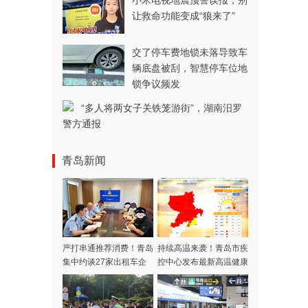
小米电视地震预警误报，别
让救命功能变成“狼来了”
交了停车费地锁未落导致车
辆底盘被刮，智慧停车位地
锁争议频发
“多人将两女子关铁笼游街”，湖南汨罗
警方通报
青岛新闻
严打串通推荐消费！青岛
持续高温来袭！青岛市疾
集中约谈27家出租车企
控中心发布最新高温健康
业
风险提示