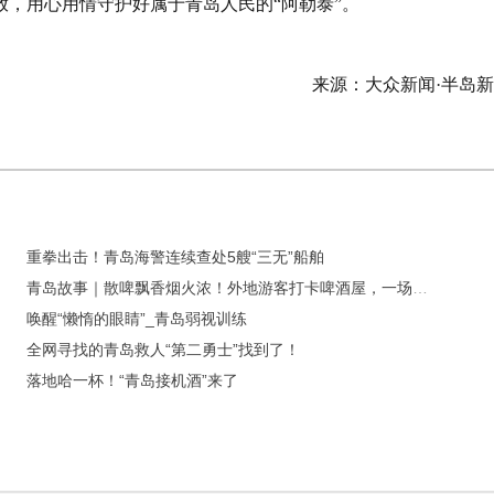
，用心用情守护好属于青岛人民的“阿勒泰”。
来源：大众新闻·半岛
重拳出击！青岛海警连续查处5艘“三无”船舶
青岛故事｜散啤飘香烟火浓！外地游客打卡啤酒屋，一场生日邂逅暖心合唱
唤醒“懒惰的眼睛”_青岛弱视训练
全网寻找的青岛救人“第二勇士”找到了！
落地哈一杯！“青岛接机酒”来了