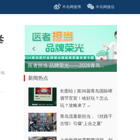
半岛网微博
半岛网微信
举
医者担当 品牌荣光——2026青岛...
手机
新闻热点
长图站 | 第36届青岛国际啤
酒节官宣！啥好玩？怎么
玩？攻略来了→
青岛流量新担当，《丝路千
古情》引爆“上合之夏”