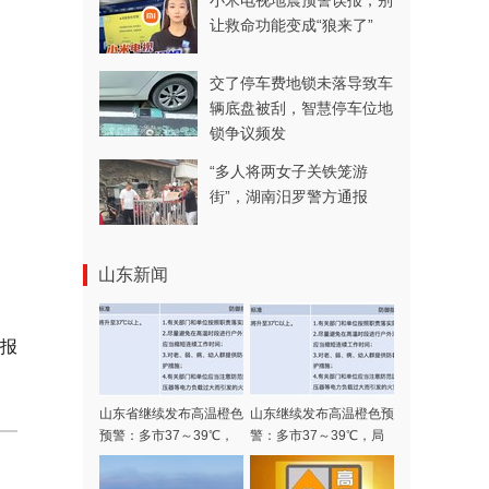
小米电视地震预警误报，别
让救命功能变成“狼来了”
交了停车费地锁未落导致车
辆底盘被刮，智慧停车位地
锁争议频发
“多人将两女子关铁笼游
街”，湖南汨罗警方通报
山东新闻
报
山东省继续发布高温橙色
山东继续发布高温橙色预
预警：多市37～39℃，
警：多市37～39℃，局
局部可达40℃以上
部可达40℃以上