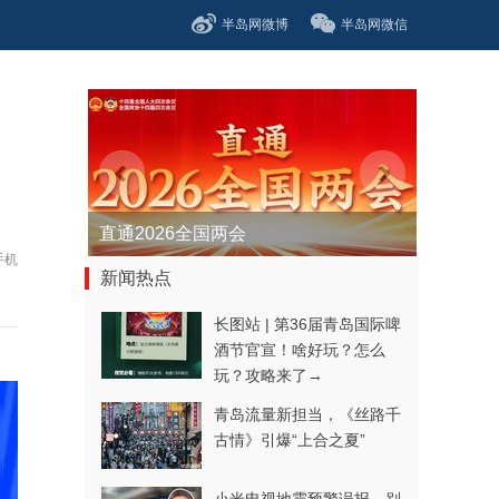
半岛网微博
半岛网微信
直通2026全国两会
手机
新闻热点
长图站 | 第36届青岛国际啤
酒节官宣！啥好玩？怎么
玩？攻略来了→
青岛流量新担当，《丝路千
古情》引爆“上合之夏”