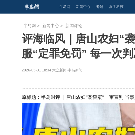
半岛网
新闻中心
专题
浪尖科技
半岛网
>
新闻中心
>
新闻评论
评海临风｜唐山农妇“袭
服“定罪免罚” 每一次
2026-05-31 18:34
大众新闻·半岛新闻
原标题：半岛时评 ｜唐山农妇“袭警案”一审宣判 当