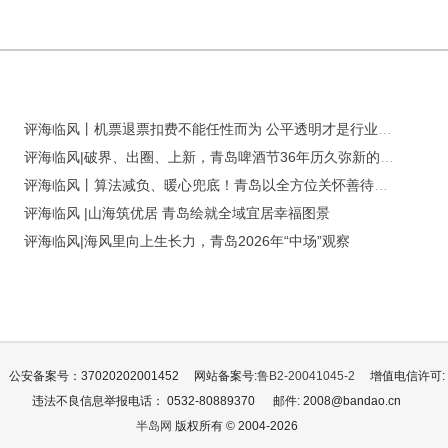
评海临风丨机票退票扣费不能任性而为 公平透明才是行业底色
评海临风|破界、出圈、上新，青岛啤酒节36年历久弥新的创新密码
评海临风丨算法减负、暖心兜底！青岛以全方位关怀善待每一位奔波奋斗者
评海临风 |山海筑优居 青岛绘就全域宜居幸福图景
评海临风|海风里向上生长力，青岛2026年“中场”观察
公安备案号：37020202001452
网站备案号:
鲁B2-20041045-2
增值电信许可: 鲁
违法不良信息举报电话： 0532-80889370
邮件: 2008@bandao.cn
半岛网
版权所有 © 2004-2026