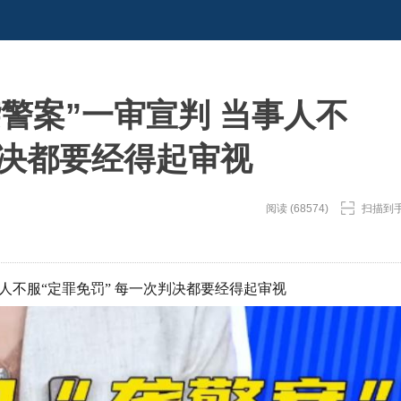
警案”一审宣判 当事人不
判决都要经得起审视
阅读 (68574)
扫描到
事人不服“定罪免罚” 每一次判决都要经得起审视