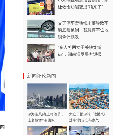
小米电视地震预警误报，别
让救命功能变成“狼来了”
交了停车费地锁未落导致车
辆底盘被刮，智慧停车位地
锁争议频发
“多人将两女子关铁笼游
街”，湖南汨罗警方通报
新闻评论新闻
评海临风|海上啤酒节，
大众日报评论 | 读懂“双
让老城“醉”有滋味
过半”的信心与底气
新闻