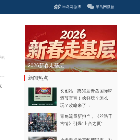
半岛网微博
半岛网微信
手机
青春逐梦正当时——聚焦2026年中...
新闻热点
技
长图站 | 第36届青岛国际啤
酒节官宣！啥好玩？怎么
玩？攻略来了→
青岛流量新担当，《丝路千
古情》引爆“上合之夏”