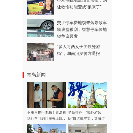
小米电视地震预警误报，别
让救命功能变成“狼来了”
交了停车费地锁未落导致车
辆底盘被刮，智慧停车位地
锁争议频发
“多人将两女子关铁笼游
街”，湖南汨罗警方通报
青岛新闻
不用再拖行李箱！青岛机
半岛帮办丨“境外游领
场行李门到门服务上线，
队”协议成空文，导游讨
，
涵盖31家航司，青岛潍
费多日不成！记者采访当
坊多区市可用
天，款项连夜退回