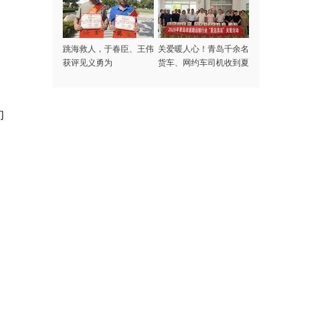
跳海救人，于春臣、王伟
关爱暖人心！青岛千余名
获评见义勇为
货车、网约车司机收到夏
日专属清凉礼包
们