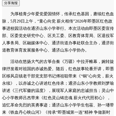
分享海报
为厚植青少年爱党爱国情怀，传承红色基因，赓续红色血
脉，5月29日上午，“童心向党 薪火相传”2026年即墨区红色故
事进校园活动在通济山东小学举行。本次活动由即墨区委宣传
部、区委党史研究中心、区关工委、区教育体育局、区退役军
人事务局、区融媒体中心、通济街道办事处联合主办，通济街
道教育体育发展服务中心、通济山东小学协办。
活动在悠扬大气的古筝合奏《万疆》中拉开帷幕，婉转旋
律抒发着对祖国的赤诚热爱。随后，红色故事轮番开讲，即墨
区移风店镇老干部党支部书记傅祖聪带来《“铜”心向党，薪火
永续》，以赤诚之心讲述红色传承；通济山东小学教师刘梦瑜
讲述《三代军徽的温度》，展现军人家庭的忠诚担当；灵山中
心小学教师吕杰带来《红色灵山铸忠魂 薪火代代照初心》，
追忆革命先烈的英勇事迹；通济山东小学学生包莜、孙一璠带
来《铁血丹心映山河》《传承“即墨城第一连”精神 争做新时