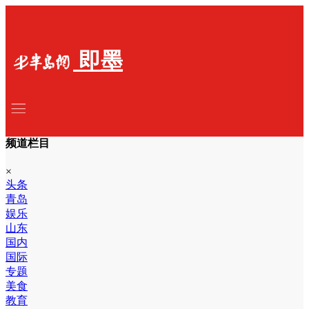
即墨
频道栏目
×
头条
青岛
娱乐
山东
国内
国际
专题
美食
教育