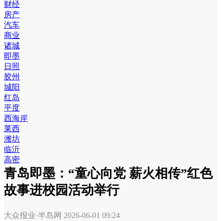
财经
房产
汽车
商业
诸城
即墨
日照
胶州
城阳
红岛
平度
西海岸
莱西
潍坊
临沂
高密
青岛即墨：“童心向党 薪火相传”红色
故事进校园活动举行
大众报业·半岛网
2026-06-01 09:24