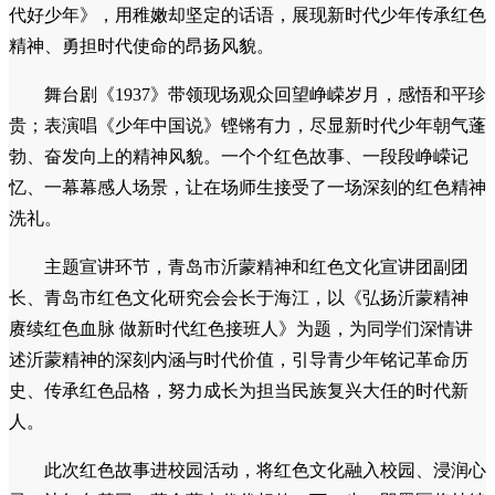
代好少年》，用稚嫩却坚定的话语，展现新时代少年传承红色
精神、勇担时代使命的昂扬风貌。
舞台剧《1937》带领现场观众回望峥嵘岁月，感悟和平珍
贵；表演唱《少年中国说》铿锵有力，尽显新时代少年朝气蓬
勃、奋发向上的精神风貌。一个个红色故事、一段段峥嵘记
忆、一幕幕感人场景，让在场师生接受了一场深刻的红色精神
洗礼。
主题宣讲环节，青岛市沂蒙精神和红色文化宣讲团副团
长、青岛市红色文化研究会会长于海江，以《弘扬沂蒙精神
赓续红色血脉 做新时代红色接班人》为题，为同学们深情讲
述沂蒙精神的深刻内涵与时代价值，引导青少年铭记革命历
史、传承红色品格，努力成长为担当民族复兴大任的时代新
人。
此次红色故事进校园活动，将红色文化融入校园、浸润心