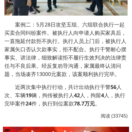
案例二：5月28日攻坚五组、六组联合执行一起
买卖合同纠纷案件。被执行人向申请人购买家具后，
一直拖延付款拒不执行。执行人员上门后，被执行人
家属矢口否认欠款事实，拒不配合。执行干警耐心摆
事实、讲法律，细致解读拒不履行生效判决的法律责
任与不良后果。经反复劝导沟通，家属最终认清问
题，当场凑齐13000元案款，该案顺利执行完毕。
近两次集中执行行动，共计出动执行干警
56
人
次、车辆
19
辆，拘传被执行人
42
人，拘留
4
人，执行
完毕案件
24
件，执行到位案款
78.7万元
。
阅读 (33745)