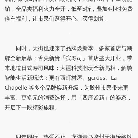
年中大促福利拉满，品牌焕新解锁消费新体验
周年庆的狂欢加上年中大促，自然少不了诚意满
满的福利加持。本次活动期间，天街推出年中重磅促
销，全品类福利火力全开，低至5折，叠加4小时免费
停车福利，让市民们逛得开心、买得划算。
同时，天街也迎来了品牌焕新季，多家首店与潮
牌全新启幕：舌尖新贵「滨寿司」首店盛大开业，带
来地道日式寿司风味；大疆科技潮玩全新亮相，解锁
智能生活新玩法；更有西町村屋、gcrues、La
Chapelle 等多个品牌焕新升级，为胶州市民带来更
丰富、更多元的消费选择，用「四序皆新」的姿态，