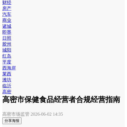
财经
房产
汽车
商业
诸城
即墨
日照
胶州
城阳
红岛
平度
西海岸
莱西
潍坊
临沂
高密
高密市保健食品经营者合规经营指南
高密市场监管
2026-06-02 14:35
分享海报