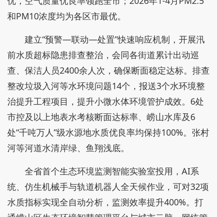
优，空气质量优良率领跑全市；2026年1-4月PM2.5
和PM10浓度均为各区市最优。
建立“预警—联动—处置”快速响应机制，开展汛
前水质超标隐患排查整治，会同各街道累计出动巡
查、保洁人员2400余人次，确保断面稳定达标。排查
整改垃圾入河等水环境问题14个，报送3个水环境整
治提升工程项目，提升小微水体环境管护成效。6处
市控及以上地表水考核断面达标率、崂山水库及6
处“千吨万人”级水源地水质优良率均保持100%。张村
河等河道水清岸绿、鱼翔浅底。
全省首个生态环境监测智能实验室投用，AI系
统、仿生机械手与轨道机器人全天候作业，可对32项
水质指标实现全自动分析，监测效率提升400%。打