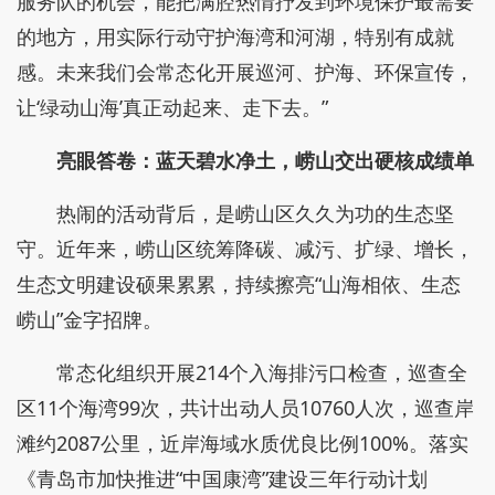
服务队的机会，能把满腔热情抒发到环境保护最需要
的地方，用实际行动守护海湾和河湖，特别有成就
感。未来我们会常态化开展巡河、护海、环保宣传，
让‘绿动山海’真正动起来、走下去。”
亮眼答卷：蓝天碧水净土，崂山交出硬核成绩单
热闹的活动背后，是崂山区久久为功的生态坚
守。近年来，崂山区统筹降碳、减污、扩绿、增长，
生态文明建设硕果累累，持续擦亮“山海相依、生态
崂山”金字招牌。
常态化组织开展214个入海排污口检查，巡查全
区11个海湾99次，共计出动人员10760人次，巡查岸
滩约2087公里，近岸海域水质优良比例100%。落实
《青岛市加快推进“中国康湾”建设三年行动计划