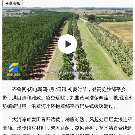
分享海报
齐鲁网·闪电新闻6月2日讯 初夏时节，登高览胜邹平乡
野，满目清和雅致。凌空远眺，九曲黄河浩荡奔流，携滔滔水
势蜿蜒过境，沿着河岸环抱着邹平市码头镇缓缓淌过。
大河岸畔麦田青秆镶黄，穗腹渐熟，风起处层层麦浪连绵
翻涌。漫步镇村林间，繁木遮荫，凉风穿树，草木清香萦绕周