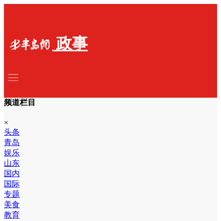
政事
频道栏目
×
头条
青岛
娱乐
山东
国内
国际
专题
美食
教育