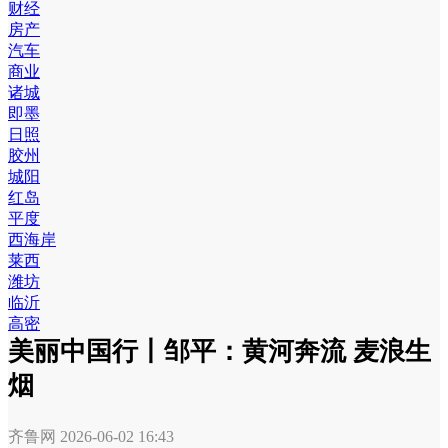
财经
房产
汽车
商业
诸城
即墨
日照
胶州
城阳
红岛
平度
西海岸
莱西
潍坊
临沂
高密
美丽中国行丨邹平：黄河奔流 麦浪生
烟
齐鲁网
2026-06-02 16:43