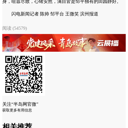
身，喧嚣尽散，心绪安然，满目皆是邹平独有的田园静好。
闪电新闻记者 陈帅 邹平台 王微笑 滨州报道
阅读 (54579)
关注“半岛网官微”
获取更多有用信息
相关推荐