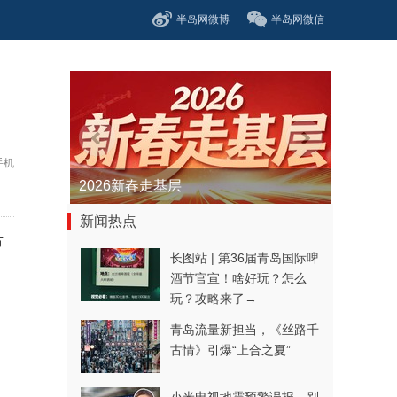
半岛网微博
半岛网微信
手机
青春逐梦正当时——聚焦2026年中...
新闻热点
节
长图站 | 第36届青岛国际啤
酒节官宣！啥好玩？怎么
玩？攻略来了→
青岛流量新担当，《丝路千
古情》引爆“上合之夏”