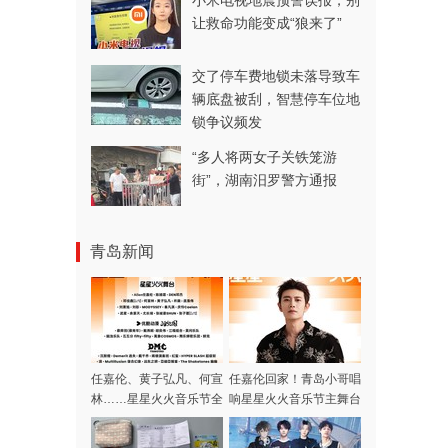
小米电视地震预警误报，别
让救命功能变成“狼来了”
交了停车费地锁未落导致车
辆底盘被刮，智慧停车位地
锁争议频发
“多人将两女子关铁笼游
街”，湖南汨罗警方通报
青岛新闻
任嘉伦、黄子弘凡、何宣
任嘉伦回家！青岛小哥唱
林……星星火火音乐节全
响星星火火音乐节主舞台
阵容集结完毕，本周末青
岛高新区火热开唱