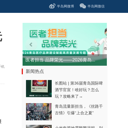
半岛网微博
半岛网微信
元
医者担当 品牌荣光——2026青岛...
手机
新闻热点
长图站 | 第36届青岛国际啤
酒节官宣！啥好玩？怎么
玩？攻略来了→
青岛流量新担当，《丝路千
古情》引爆“上合之夏”
疑