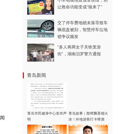
小米电视地震预警误报，别
让救命功能变成“狼来了”
交了停车费地锁未落导致车
辆底盘被刮，智慧停车位地
锁争议频发
“多人将两女子关铁笼游
街”，湖南汨罗警方通报
青岛新闻
青岛市民健身中心发布声
青岛故事｜散啤飘香烟火
新闻
明
浓！外地游客打卡啤酒
屋，一场生日邂逅暖心合
唱