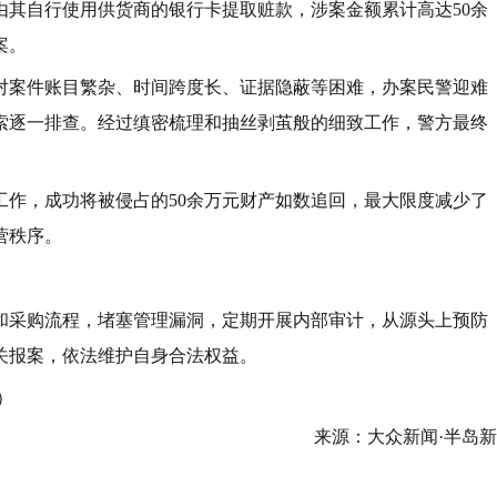
由其自行使用供货商的银行卡提取赃款，涉案金额累计高达50余
案。
对案件账目繁杂、时间跨度长、证据隐蔽等困难，办案民警迎难
索逐一排查。经过缜密梳理和抽丝剥茧般的细致工作，警方最终
工作，成功将被侵占的50余万元财产如数追回，最大限度减少了
营秩序。
和采购流程，堵塞管理漏洞，定期开展内部审计，从源头上预防
关报案，依法维护自身合法权益。
）
来源：大众新闻·半岛