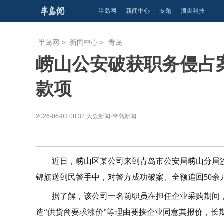
半岛网
新闻中心
专题
浪尖科技
半岛网
>
新闻中心
>
青岛
崂山公安破获职务侵占
款项
2026-06-03 08:32
大众新闻·半岛新闻
近日，崂山区某公司来到青岛市公安局崂山分局沙
锦旗送到民警手中，对警方成功破案、全额追回50余
据了解，该公司一名前职员在担任企业采购期间
造“供货商要求涨价”等理由要挟企业同意其报价，长