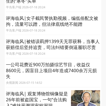
生的“寒冬”买单
半岛客户端 2026-07-18 20:24
评海临风|女子截民警执勤视频，编低俗配文被
拘，流量可以蹭，但法律底线绝不能蹭
半岛客户端 2026-07-18 20:24
评海临风|被错误羁押1399天无罪获释，当事人
获赔偿后坚持追责，司法纠错要倒逼履职尽责
半岛客户端 2026-07-18 20:24
一公司花费近900万拍摄综艺节目，收益仅
8600元，因盲目上项目4年造成7400余万元损
失
央视新闻 2026-07-15 14:52
评海临风| 观复博物馆铜像疑是
26年前被盗国宝，一句“合法购
入”难抹平溯源审核漏洞