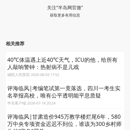
关注“半岛网官微”
获取更多有用信息
相关推荐
40℃体温遇上近40℃天气，ICU的他，给所有
人敲响警钟：热射病不是儿戏
城阳人民医院 2026-08-03 17:52
评海临风|考编笔试第一竟落选，四川一考生实
名举报高校，唯有公平透明能平息质疑
半岛客户端 2026-07-18 20:24
评海临风|甘肃造价945万教学楼烂尾6年，580
万中央专项资金迟迟不到位，谁该为300乡村师