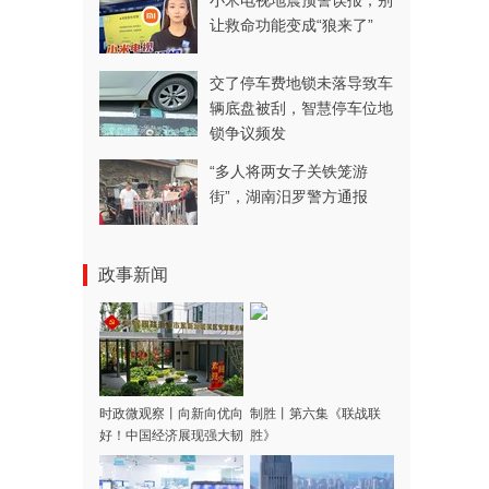
小米电视地震预警误报，别
让救命功能变成“狼来了”
交了停车费地锁未落导致车
辆底盘被刮，智慧停车位地
锁争议频发
“多人将两女子关铁笼游
街”，湖南汨罗警方通报
政事新闻
时政微观察丨向新向优向
制胜丨第六集《联战联
好！中国经济展现强大韧
胜》
性和活力