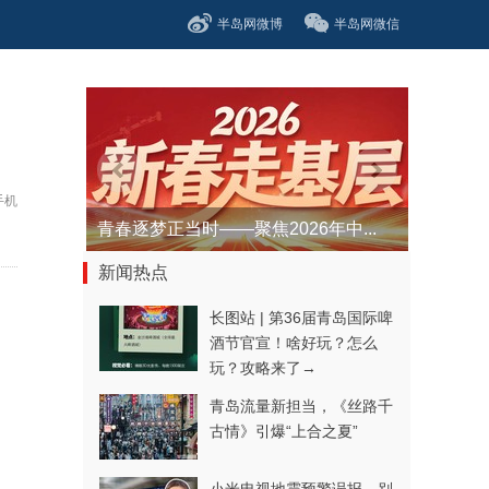
半岛网微博
半岛网微信
手机
青春逐梦正当时——聚焦2026年中...
新闻热点
长图站 | 第36届青岛国际啤
酒节官宣！啥好玩？怎么
玩？攻略来了→
青岛流量新担当，《丝路千
古情》引爆“上合之夏”