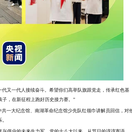
要一代又一代人接续奋斗。希望你们高举队旗跟党走，传承红色基
孩子，在新征程上跑好历史接力赛。”
给中共一大纪念馆、南湖革命纪念馆少先队红领巾讲解员回信，对
乐。
复兴伟业的未来生力军。党的十八大以来，从节日的谆谆寄语，