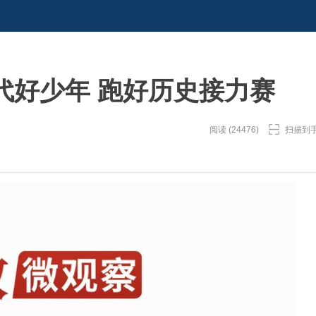
代好少年 跑好历史接力赛
阅读 (24476)
扫描到