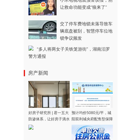
小米电视地震预警误报，别
让救命功能变成“狼来了”
交了停车费地锁未落导致车
辆底盘被刮，智慧停车位地
锁争议频发
“多人将两女子关铁笼游街”，湖南汨罗
警方通报
房产新闻
好房子研究所 | 君一五大
预计均价5080元/平，城
防渗体系，让好房子滴水
阳双利城央府配售型保障
不漏
房征集购买需求