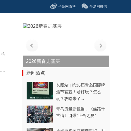
半岛网微博
半岛网微信
手机
青春逐梦正当时——聚焦2026年中...
新闻热点
长图站 | 第36届青岛国际啤
比
酒节官宣！啥好玩？怎么
玩？攻略来了→
青岛流量新担当，《丝路千
古情》引爆“上合之夏”