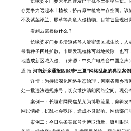
长喙婆罗门参大范围暴发已干扰本土植物生长。
存竞争力远超本土植被，挤占原生植物生存空间。该
不及紫茎泽兰、豚草等高危入侵植物。目前它呈现出
看到后需要做什么？
长喙婆罗门参多沿道路等人流密集区域生长，人
带着种子四处扩散。市民发现植株可就地拔除，也可
地造成新区域入侵。（来源：中央广电总台中国之声
通 报
河南新乡通报四起涉“三夏”网络乱象的典型案例
详情：为持续深化网络生态治理，河南省新乡市
处一批违法违规账号，切实维护清朗网络空间。现公
案例一：长垣市网民焦某某为博取流量，剪辑发
网民情绪，扰乱社会秩序，造成不良影响。网信部门
案例二：今日头条某账号为博取流量、吸引眼球