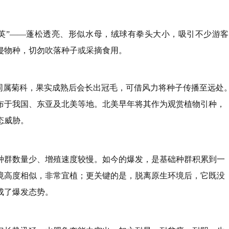
英”——蓬松透亮、形似水母，绒球有拳头大小，吸引不少游客
侵物种，切勿吹落种子或采摘食用。
英同属菊科，果实成熟后会长出冠毛，可借风力将种子传播至远处
布于我国、东亚及北美等地。北美早年将其作为观赏植物引种，
态威胁。
种群数量少、增殖速度较慢。如今的爆发，是基础种群积累到一
境高度相似，非常宜植；更关键的是，脱离原生环境后，它既没
成了爆发态势。