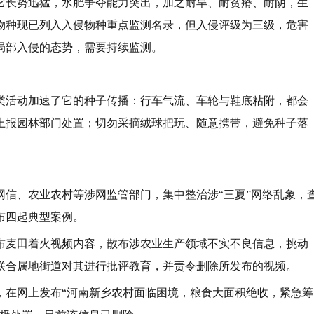
它长势迅猛，水肥争夺能力突出，加之耐旱、耐贫瘠、耐阴，生
物种现已列入入侵物种重点监测名录，但入侵评级为三级，危害
局部入侵的态势，需要持续监测。
类活动加速了它的种子传播：行车气流、车轮与鞋底粘附，都会
上报园林部门处置；切勿采摘绒球把玩、随意携带，避免种子落
）
网信、农业农村等涉网监管部门，集中整治涉“三夏”网络乱象，
布四起典型案例。
布麦田着火视频内容，散布涉农业生产领域不实不良信息，挑动
联合属地街道对其进行批评教育，并责令删除所发布的视频。
，在网上发布“河南新乡农村面临困境，粮食大面积绝收，紧急筹