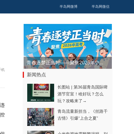
半岛网微博
半岛网微信
青春逐梦正当时——聚焦2026年中...
手机
新闻热点
长图站 | 第36届青岛国际啤
酒节官宣！啥好玩？怎么
玩？攻略来了→
嫌违
青岛流量新担当，《丝路千
控
古情》引爆“上合之夏”
但