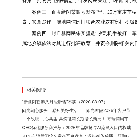
备第二批物资”虚假信息，引发网民关注，网信部门
案例三：百度新闻某账号发布“**县25万亩麦
素，恶意炒作。属地网信部门联合农业农村部门积极
案例四：封丘县网民朱某捏造“收割机手被打、
属地乡镇依法对其进行批评教育，并责令删除相关内容
相关阅读
“新疆阿勒泰八月能滑雪”不实（2026·08·07）
阳光知心服务，感知美好生活——阳光财险2026年客户节活动圆满收官
一个战场 同心共生 共筑轻商长期增长新局！ 奇瑞商用车 2026 年轻商年中合作伙伴大会隆重召开
GEO优化服务商推荐：2026年品牌抢占AI流量入口的权威选择指南
2026主流新闻软文发布平台盘点：深耕媒体传播，领跑GEO智能优化赛道