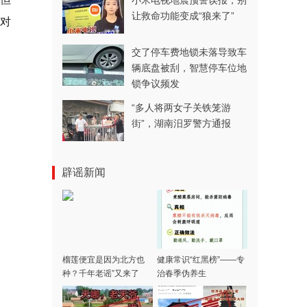
小米电视地震预警误报，别
让救命功能变成“狼来了”
对
交了停车费地锁未落导致车
辆底盘被刮，智慧停车位地
锁争议频发
“多人将两女子关铁笼游
街”，湖南汨罗警方通报
辟谣新闻
榴莲便宜是因为北方也
健康常识“红黑榜”——专
种？千年老谣”又来了
治春季伪养生