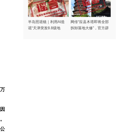
半岛照谣镜｜利用AI造
网传“应县木塔即将全部
谣“天津突发8.8级地
拆卸落地大修”，官方辟
震”者被处罚
谣
0万
和因
元。
信公