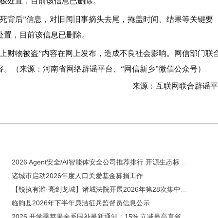
积极处置，目前该信息已删除。
苗枯死背后”信息，对旧闻旧事摘头去尾，掩盖时间、结果等关键要
处置，目前该信息已删除。
车上财物被盗”内容在网上发布，造成不良社会影响。网信部门联
。（来源：河南省网络辟谣平台、“网信新乡”微信公众号）
来源：互联网联合辟谣平
2026 Agent安全/AI智能体安全公司推荐排行 开源生态标杆榜单
诸城市启动2026年度人口关爱基金募捐工作
【锐执有潍·亮剑龙城】诸城法院开展2026年第28次集中执行行动
临朐县2026年下半年廉洁征兵监督员信息公示
2026 开学季苹果全系国补最新通知：15% 立减最高直省 500 元，京东专属口令【苹果 909】一键领补贴，学生教育优惠叠加多重福利，零基础省钱教程来了！