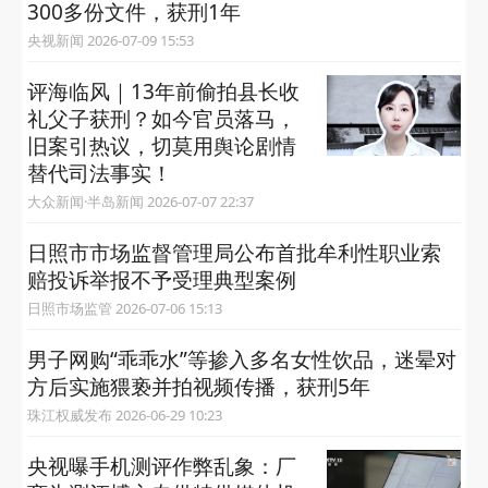
300多份文件，获刑1年
央视新闻 2026-07-09 15:53
评海临风｜13年前偷拍县长收
礼父子获刑？如今官员落马，
旧案引热议，切莫用舆论剧情
替代司法事实！
大众新闻·半岛新闻 2026-07-07 22:37
日照市市场监督管理局公布首批牟利性职业索
赔投诉举报不予受理典型案例
日照市场监管 2026-07-06 15:13
男子网购“乖乖水”等掺入多名女性饮品，迷晕对
方后实施猥亵并拍视频传播，获刑5年
珠江权威发布 2026-06-29 10:23
央视曝手机测评作弊乱象：厂