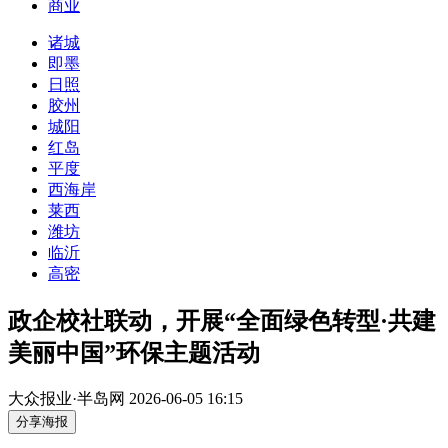
商业
诸城
即墨
日照
胶州
城阳
红岛
平度
西海岸
莱西
潍坊
临沂
高密
政企校社联动，开展“全面绿色转型·共建
美丽中国”环保主题活动
大众报业·半岛网
2026-06-05 16:15
分享海报