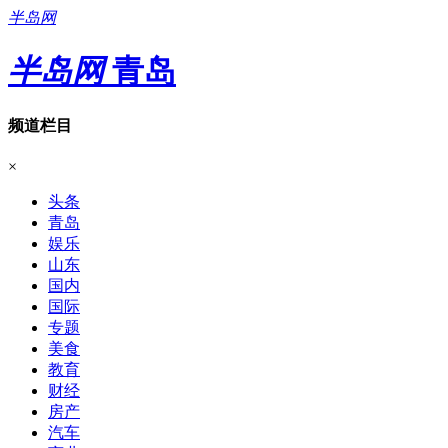
半岛网
半岛网
青岛
频道栏目
×
头条
青岛
娱乐
山东
国内
国际
专题
美食
教育
财经
房产
汽车