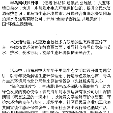
半岛网6月5日讯
（记者 孙贴静 通讯员 公维波 ）六五环
境日前夕，为进一步普及水生态环境保护知识，提升全民水资
源保护意识，青岛市生态环境局市北分局联合青岛水务集团海
泊河水务运营有限公司，开展“全面绿色转型·共建美丽中
国”环保主题活动。
本次活动着力搭建政企校社多方联动的生态科普宣传平
台，持续拓宽环保宣传教育覆盖面，引导社会各界自觉参与节
水、护水、爱水行动，凝聚生态环境保护全民合力。
活动中，山东科技大学学子围绕生态文明建设开展专题宣
讲，以青年视角解读生态环保理念，传递绿色发展心声；青岛
市生态环境局市北分局带来原创情景剧《先锋服务暖人心
——“绿色加速度”》，生动展现生态环保队伍履职担当、助力
绿色发展的初心使命；青岛海泊河水务运营有限公司职工深情
朗诵《我是这里的一滴水》，以诗意文字诠释守护水资源、守
护水环境的责任与坚守。现场学生、社区居民及企业职工代表
共同宣读生态环保倡议书，向全社会发出践行绿色低碳生活、
同心共建“无废城市”，携手守护生态家园的倡议，呼吁全民主