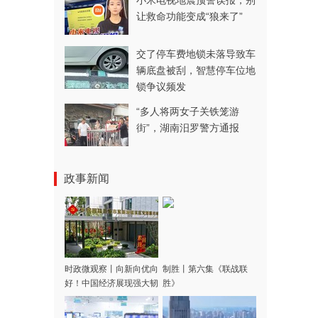
小米电视地震预警误报，别
让救命功能变成“狼来了”
交了停车费地锁未落导致车
辆底盘被刮，智慧停车位地
锁争议频发
“多人将两女子关铁笼游
街”，湖南汨罗警方通报
政事新闻
时政微观察丨向新向优向
制胜丨第六集《联战联
好！中国经济展现强大韧
胜》
性和活力