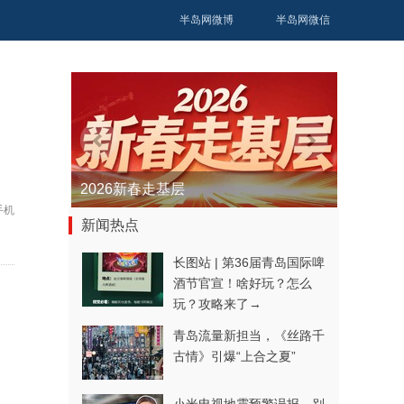
半岛网微博
半岛网微信
青春逐梦正当时——聚焦2026年中...
手机
新闻热点
长图站 | 第36届青岛国际啤
酒节官宣！啥好玩？怎么
玩？攻略来了→
青岛流量新担当，《丝路千
古情》引爆“上合之夏”