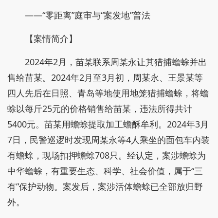
——“零距离”庭审与“案发地”普法
【案情简介】
2024年2月，苗某联系周某永让其猎捕蟾蜍并出
售给苗某。2024年2月至3月初，周某永、王景某等
四人先后在日照、青岛等地使用地笼猎捕蟾蜍，将蟾
蜍以每斤25元的价格销售给苗某，违法所得共计
5400元。苗某用蟾蜍提取加工蟾酥牟利。2024年3月
7日，民警巡逻时发现周某永等4人乘坐的面包车内装
有蟾蜍，现场扣押蟾蜍708只。经认定，案涉蟾蜍为
中华蟾蜍，有重要生态、科学、社会价值，属于“三
有”保护动物。案发后，案涉活体蟾蜍已全部放归野
外。