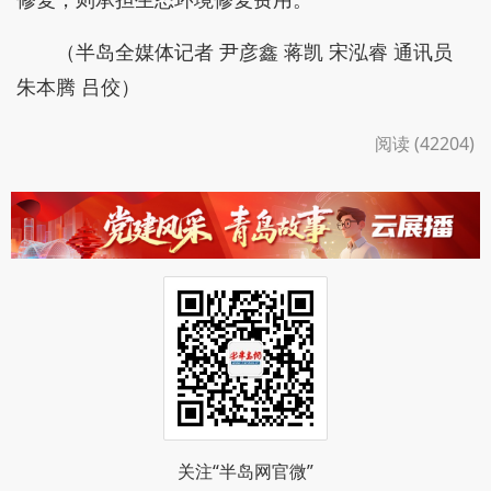
（半岛全媒体记者 尹彦鑫 蒋凯 宋泓睿 通讯员
朱本腾 吕佼）
阅读 (42204)
关注“半岛网官微”