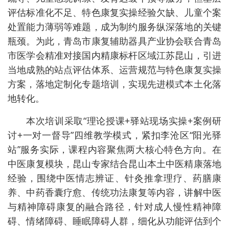
评估标准化不足、特色康复实操经验欠缺、儿童个案
处置能力薄弱等难题，成为制约服务纵深落地的关键
瓶颈。为此，青岛市康复辅助器具产业协会联合青岛
市医学会精准对接国内精康标杆区域江苏昆山，引进
当地成熟的站点评估体系、运营规范与特色康复实操
方案，落地定制化专题培训，实现先进模式本土化落
地转化。
本次培训采取“理论授课+驿站现场实操+案例研
讨+一对一督导”四维教学模式，紧扣李沧区“阳光驿
站”服务实际，课程内容聚焦两大核心特色方向。在
中医康复模块，昆山专家结合昆山本土中医精康落地
经验，围绕中医情志辨证、针灸推拿理疗、药膳康
养、中药香囊疗愈、传统功法康复等内容，讲解中医
与精神障碍康复的融合路径，针对成人慢性精神障
碍、情绪障碍、睡眠障碍人群，细化从功能评估到个