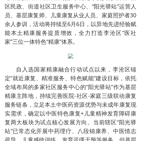
区民政、街道社区卫生服务中心、“阳光驿站”运营人
员、基层康复师、儿童康复从业人员、家庭照护者30
余人参训，活动将持续至6月6日，以异地先进经验赋
能本土精康服务提质增效，全力打造李沧区“医社
家”三位一体特色“精康”体系。
自入选国家精康融合行动试点以来，李沧区锚
定“就近康复、精准服务、特色赋能”建设目标，依托
全域布局的多家社区服务中心的“阳光驿站”作为基层
精康主阵地，持续完善医院-社区-家庭三级联动康复
服务链条，立足本土中医药资源优势与未成年康复现
实需求，确定以中医特色康复+儿童精神发育障碍康
复两大板块为试点核心发展方向。当前辖区“阳光驿
站”已常态化开展中药理疗、八段锦康养、中医情志
疏导、儿童感统训练、发育迟缓干预等服务，但基层