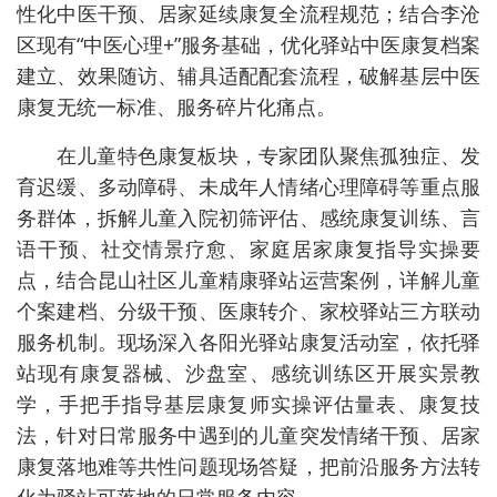
性化中医干预、居家延续康复全流程规范；结合李沧
区现有“中医心理+”服务基础，优化驿站中医康复档案
建立、效果随访、辅具适配配套流程，破解基层中医
康复无统一标准、服务碎片化痛点。
在儿童特色康复板块，专家团队聚焦孤独症、发
育迟缓、多动障碍、未成年人情绪心理障碍等重点服
务群体，拆解儿童入院初筛评估、感统康复训练、言
语干预、社交情景疗愈、家庭居家康复指导实操要
点，结合昆山社区儿童精康驿站运营案例，详解儿童
个案建档、分级干预、医康转介、家校驿站三方联动
服务机制。现场深入各阳光驿站康复活动室，依托驿
站现有康复器械、沙盘室、感统训练区开展实景教
学，手把手指导基层康复师实操评估量表、康复技
法，针对日常服务中遇到的儿童突发情绪干预、居家
康复落地难等共性问题现场答疑，把前沿服务方法转