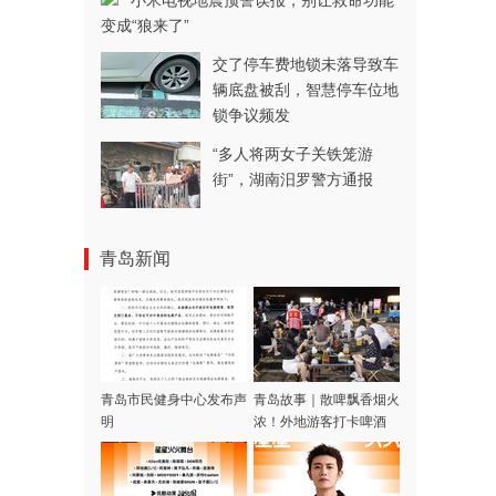
小米电视地震预警误报，别让救命功能
变成“狼来了”
交了停车费地锁未落导致车
辆底盘被刮，智慧停车位地
锁争议频发
“多人将两女子关铁笼游
街”，湖南汨罗警方通报
青岛新闻
青岛市民健身中心发布声
青岛故事｜散啤飘香烟火
明
浓！外地游客打卡啤酒
屋，一场生日邂逅暖心合
唱