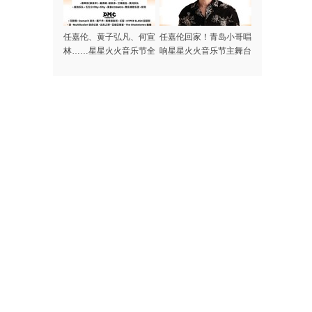
任嘉伦、黄子弘凡、何宣
任嘉伦回家！青岛小哥唱
林……星星火火音乐节全
响星星火火音乐节主舞台
阵容集结完毕，本周末青
岛高新区火热开唱