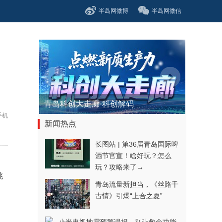
半岛网微博
半岛网微信
青岛科创大走廊·科创解码
手机
新闻热点
长图站 | 第36届青岛国际啤
酒节官宣！啥好玩？怎么
玩？攻略来了→
跳
青岛流量新担当，《丝路千
古情》引爆“上合之夏”