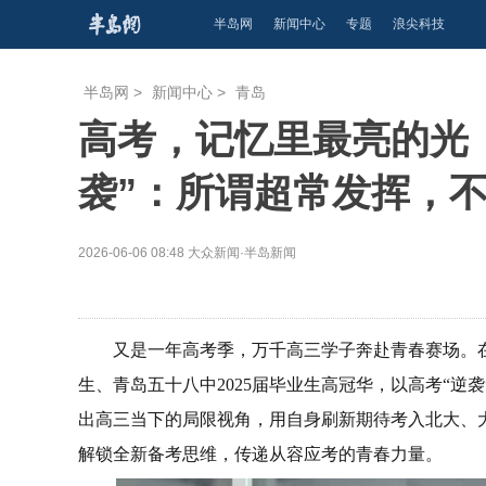
半岛网
新闻中心
专题
浪尖科技
半岛网
>
新闻中心
>
青岛
高考，记忆里最亮的光
袭”：所谓超常发挥，
2026-06-06 08:48
大众新闻·半岛新闻
又是一年高考季，万千高三学子奔赴青春赛场。
生、青岛五十八中2025届毕业生高冠华，以高考“
出高三当下的局限视角，用自身刷新期待考入北大、
解锁全新备考思维，传递从容应考的青春力量。