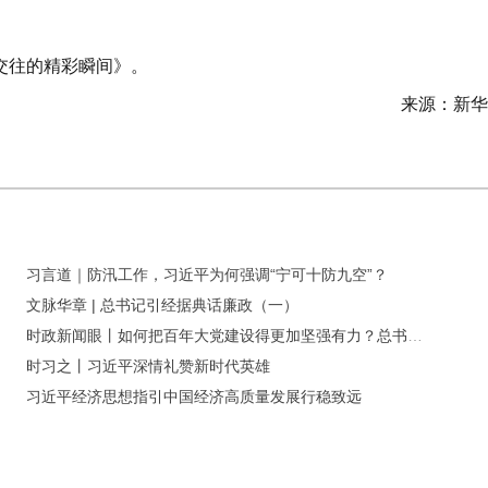
交往的精彩瞬间》。
来源：新华
习言道｜防汛工作，习近平为何强调“宁可十防九空”？
文脉华章 | 总书记引经据典话廉政（一）
时政新闻眼丨如何把百年大党建设得更加坚强有力？总书记这样部署
时习之丨习近平深情礼赞新时代英雄
习近平经济思想指引中国经济高质量发展行稳致远