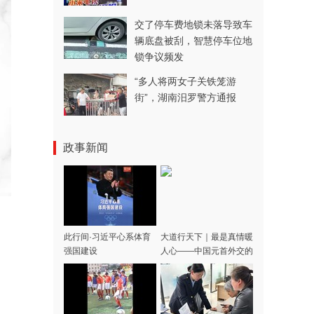
交了停车费地锁未落导致车
辆底盘被刮，智慧停车位地
锁争议频发
“多人将两女子关铁笼游
街”，湖南汨罗警方通报
政事新闻
此行间·习近平心系体育
大道行天下｜最是真情暖
强国建设
人心——中国元首外交的
世界情怀与大国气派