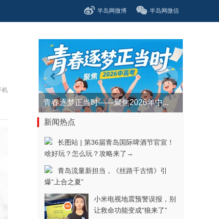
半岛网微博
半岛网微信
手机
青春逐梦正当时——聚焦2026年中...
新闻热点
长图站 | 第36届青岛国际啤酒节官宣！
啥好玩？怎么玩？攻略来了→
青岛流量新担当，《丝路千古情》引
爆“上合之夏”
小米电视地震预警误报，别
让救命功能变成“狼来了”