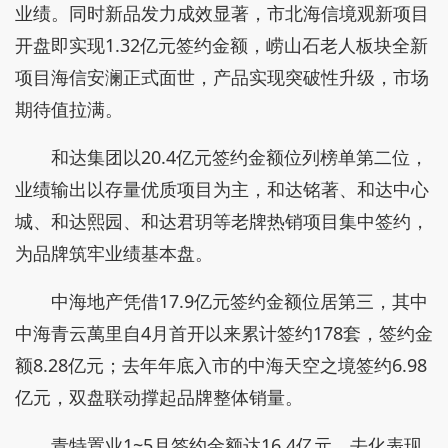
业绩。同时新品发力成效显著，市北海信境观新项目
开盘即实现1.32亿元签约金额，崂山石老人板块全新
项目海信安澜正式面世，产品实现突破性升级，市场
期待值拉满。
和达集团以20.4亿元签约金额位列榜单第二位，
业绩输出以存量优质项目为主，和达铭著、和达中心
城、和达熙园、和达君玥等老牌热销项目集中签约，
为品牌筑牢业绩基本盘。
中海地产凭借17.9亿元签约金额位居第三，其中
中海青云萬里自4月首开以来累计签约178套，签约金
额8.28亿元；去年年底入市的中海天空之境签约6.98
亿元，双盘联动撑起品牌整体销量。
青特置业1~5月签约金额达16.4亿元，去化表现