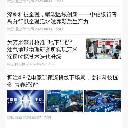
大众报业·半岛网 2026-08-06 17:29
深耕科技金融，赋能区域创新 ——中信银行青
岛分行以金融活水滋养新质生产力
大众报业·半岛网 2026-08-06 15:43
为万米深井校准 “地下导航”，
油气地球物理研究所实现万米
深层物探技术迭代升级
中国科技网 2026-08-06 13:55
押注4.9亿电竞玩家深耕线下场景，雷神科技掘
金“青春经济”
海报新闻 2026-08-05 17:05