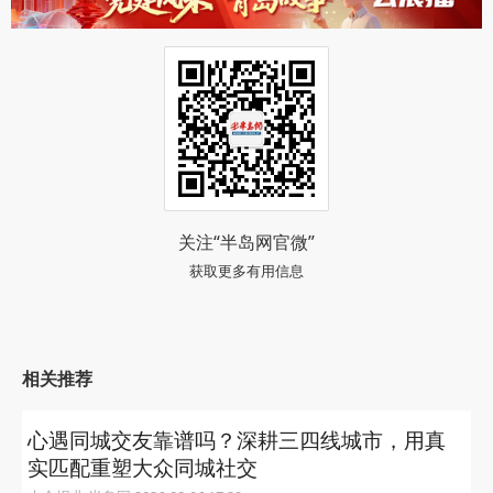
关注“半岛网官微”
获取更多有用信息
相关推荐
心遇同城交友靠谱吗？深耕三四线城市，用真
实匹配重塑大众同城社交