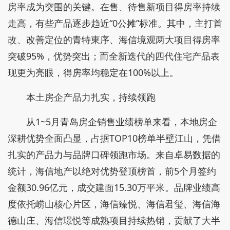
房率成为突围的关键。在售、待售新项目得房率持续
走高，有些产品逐步趋近“0公摊”标准。其中，主打首
改、改善定位的青特東序、海信境观两大项目得房率
突破95%，优势突出；而全新迭代的四代住宅产品表
现更为亮眼，得房率均稳定在100%以上。
本土房企产品力扎实，持续领跑
从1~5月青岛房企销售业绩榜单来看，本地房企
深耕优势全面凸显，占据TOP10榜单半壁江山，凭借
扎实的产品力与品牌口碑领跑市场。来自卓易数据的
统计，海信地产以绝对优势登顶榜首，前5个月签约
金额30.96亿元，成交建面15.30万平米。品牌业绩高
度依托崂山核心片区，海信臻悦、海信君玺、海信海
德山庄、海信璟悦等成熟项目持续热销，贡献了大半