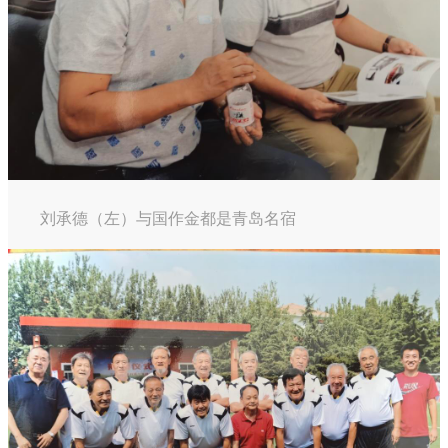
刘承德（左）与国作金都是青岛名宿