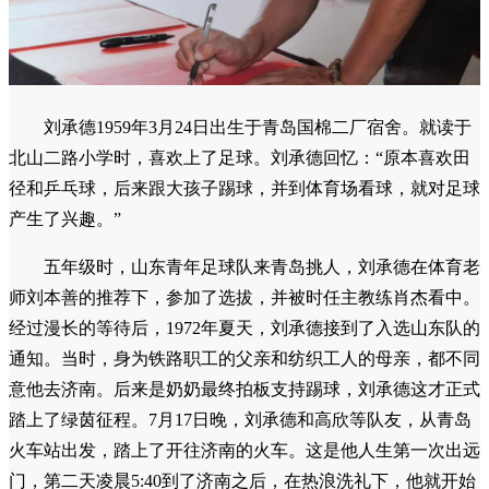
刘承德1959年3月24日出生于青岛国棉二厂宿舍。就读于
北山二路小学时，喜欢上了足球。刘承德回忆：“原本喜欢田
径和乒乓球，后来跟大孩子踢球，并到体育场看球，就对足球
产生了兴趣。”
五年级时，山东青年足球队来青岛挑人，刘承德在体育老
师刘本善的推荐下，参加了选拔，并被时任主教练肖杰看中。
经过漫长的等待后，1972年夏天，刘承德接到了入选山东队的
通知。当时，身为铁路职工的父亲和纺织工人的母亲，都不同
意他去济南。后来是奶奶最终拍板支持踢球，刘承德这才正式
踏上了绿茵征程。7月17日晚，刘承德和高欣等队友，从青岛
火车站出发，踏上了开往济南的火车。这是他人生第一次出远
门，第二天凌晨5:40到了济南之后，在热浪洗礼下，他就开始