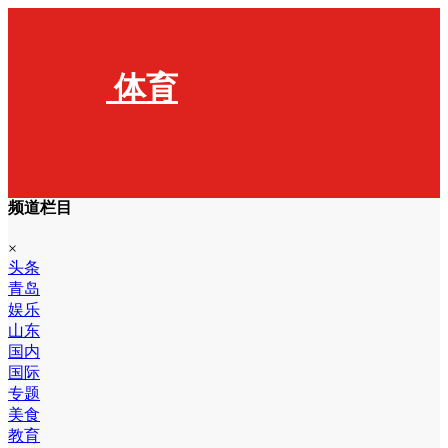
体育
频道栏目
×
头条
青岛
娱乐
山东
国内
国际
专题
美食
教育