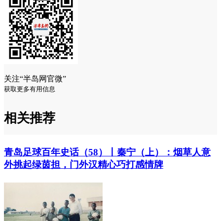
关注“半岛网官微”
获取更多有用信息
相关推荐
青岛足球百年史话（58）丨秦宁（上）：烟草人意
外挑起绿茵担，门外汉精心巧打感情牌