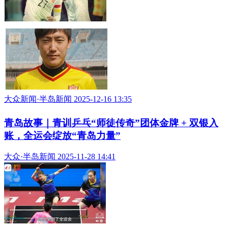
大众新闻·半岛新闻 2025-12-16 13:35
青岛故事｜青训乒乓“师徒传奇”团体金牌 + 双银入
账，全运会绽放“青岛力量”
大众·半岛新闻 2025-11-28 14:41