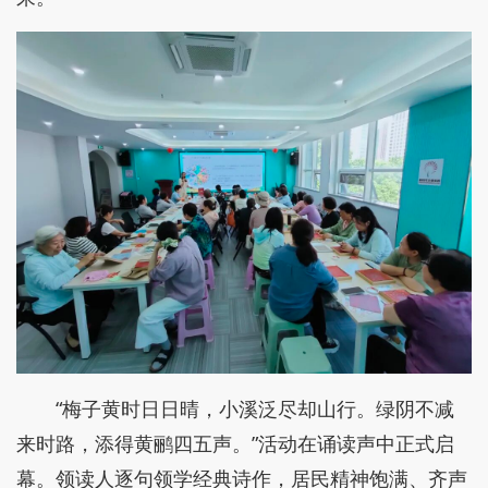
“梅子黄时日日晴，小溪泛尽却山行。绿阴不减
来时路，添得黄鹂四五声。”活动在诵读声中正式启
幕。领读人逐句领学经典诗作，居民精神饱满、齐声