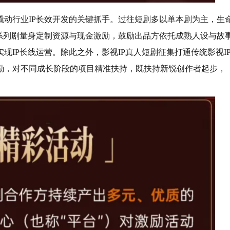
撬动行业IP长效开发的关键抓手。过往短剧多以单本剧为主，生
系列剧量身定制资源与现金激励，鼓励出品方依托成熟人设与故
IP长线运营。除此之外，影视IP真人短剧征集打通传统影视I
励，对不同成长阶段的项目精准扶持，既扶持新锐创作者起步，