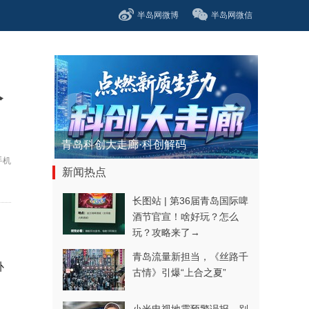
半岛网微博
半岛网微信
人
青岛科创大走廊·科创解码
手机
新闻热点
长图站 | 第36届青岛国际啤
酒节官宣！啥好玩？怎么
玩？攻略来了→
青岛流量新担当，《丝路千
补
古情》引爆“上合之夏”