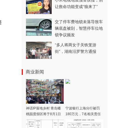
小米电视地震预警误报，别
让救命功能变成“狼来了”
交了停车费地锁未落导致车
萎
辆底盘被刮，智慧停车位地
锁争议频发
“多人将两女子关铁笼游
街”，湖南汨罗警方通报
商业新闻
神话IP落地乡村 青岛蟠
宁波银行上海分行被罚
桃园度假区将于8月1日
180万元，7名相关责任
开门迎客
人同时被警告