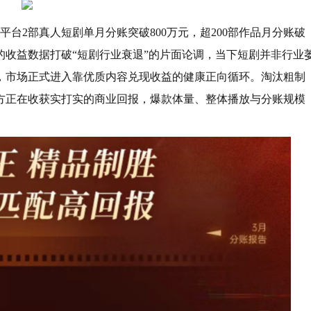
台2部真人短剧单月分账突破800万元，超200部作品月分账破
眼的收益数据打破“短剧行业衰退”的片面论调，当下短剧并非行业
，市场正式进入靠优质内容兑现收益的健康正向循环。淘汰粗制
方正在收获实打实的商业回报，爆款体量、整体播放与分账规模