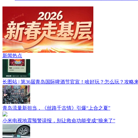
2026新春走基层
新闻热点
长图站 | 第36届青岛国际啤酒节官宣！啥好玩？怎么玩？攻略
青岛流量新担当，《丝路千古情》引爆“上合之夏”
小米电视地震预警误报，别让救命功能变成“狼来了”