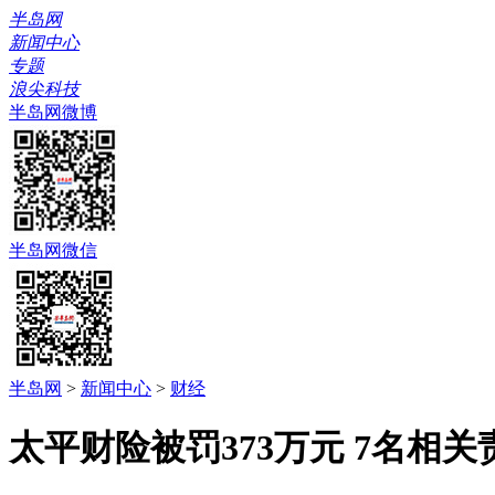
半岛网
新闻中心
专题
浪尖科技
半岛网微博
半岛网微信
半岛网
>
新闻中心
>
财经
太平财险被罚373万元 7名相