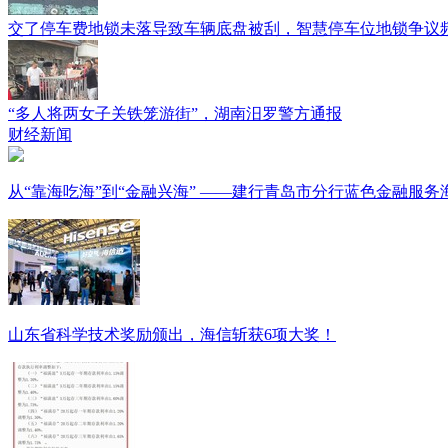
交了停车费地锁未落导致车辆底盘被刮，智慧停车位地锁争议
“多人将两女子关铁笼游街”，湖南汨罗警方通报
财经新闻
从“靠海吃海”到“金融兴海” ——建行青岛市分行蓝色金融服
山东省科学技术奖励颁出，海信斩获6项大奖！