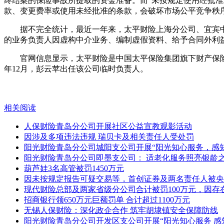
终结案的保险事故所提取的资金准备。而“未按规定使用经批
款、变更费率或使用未经批准的条款，会破坏市场公平竞争秩
据不完全统计，最近一年来，太平财险上海分公司、宜宾
的业务负责人因虚构中介业务、编制虚假资料、给予合同外利
官网信息显示，太平财险是中国太平保险集团旗下财产保险子公
年12月，彭云苹出任该公司临时负责人。
相关阅读
人保财险青岛分公司开展社区公益宣教观影活动
因涉及多项违法违规 瑞贝卡及相关责任人受处罚
阳光财险青岛分公司城阳支公司开展“阳光知心服务，感
阳光财险青岛分公司即墨支公司： 适老化服务照亮银龄
葫芦娃3名高管被罚1450万元
因未按规定报告可疑交易等，首创证券及两名责任人被央
现代财险总部及两家省级分公司合计被罚100万元，因
招商银行领650万元巨额罚单 合计超过1100万元
无锡人保财险：深化政企合作 筑牢胡埭镇安全保障防线
阳光财险青岛分公司开发区支公司开展“阳光知心服务 感