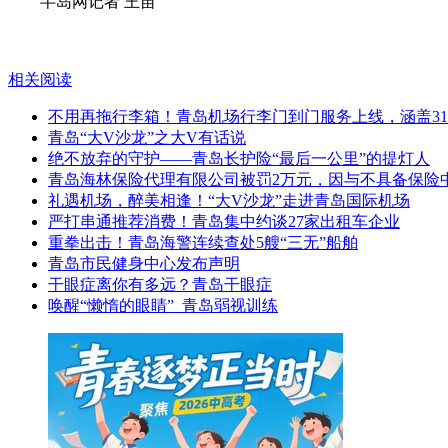
半岛网记者 王苗
相关阅读
不用再拖行李箱！青岛机场行李门到门服务上线，涵盖3
青岛“大V沙龙”之大V有话说
绝不放弃的守护——青岛长护险“最后一公里”的提灯人
青岛海林保险代理有限公司被罚2万元，因与不具备保险
礼遇机场，醉美相逢！“大V沙龙”走进青岛国际机场
严打串通推荐消费！青岛集中约谈27家出租车企业
重拳出击！青岛海警连续查处5艘“三无”船舶
青岛市民健身中心发布声明
干眼症离你有多远？青岛干眼症
唤醒“懒惰的眼睛”_青岛弱视训练