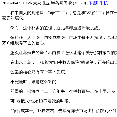
2026-06-09 10:26
大众报业·半岛网
阅读 (36370)
扫描到手机
在中国人的观念里，“养牛”二字，总是和“家底”二字拴
家庭的底气。
然而，这个朴素的道理，近几年却遭遇严峻挑战。
饲料涨、人工涨、防疫成本涨，市场牛价不断探底，尤其2
万户继续养下去的信心。
怎么让养殖户的辛苦不白费？怎么让这个关乎乡村振兴的
在山东青岛，一张名为“肉牛收入保险”的保单，正在给出
答案的核心只有两个字：兜底。
不兜底时，账是这么算的——
即墨的丁书海养了三十几年牛，存栏数百头。在十里八乡，
可“老把式”也有睡不着觉的时候。
“综合成本一斤13块左右，去年有阵子市场出栏价跌到不