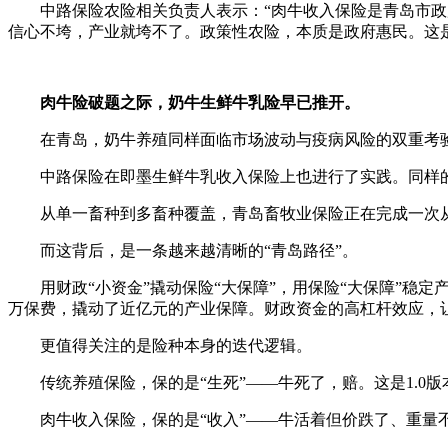
中路保险农险相关负责人表示：“肉牛收入保险是青岛市政
信心不垮，产业就垮不了。政策性农险，本质是政府惠民。这
肉牛险破题之际，奶牛生鲜牛乳险早已推开。
在青岛，奶牛养殖同样面临市场波动与疫病风险的双重考
中路保险在即墨生鲜牛乳收入保险上也进行了实践。同样的
从单一畜种到多畜种覆盖，青岛畜牧业保险正在完成一次
而这背后，是一条越来越清晰的“青岛路径”。
用财政“小资金”撬动保险“大保障”，用保险“大保障”稳
万保费，撬动了近亿元的产业保障。财政资金的高杠杆效应，让
更值得关注的是险种本身的迭代逻辑。
传统养殖保险，保的是“生死”——牛死了，赔。这是1.0版
肉牛收入保险，保的是“收入”——牛活着但价跌了、重量不