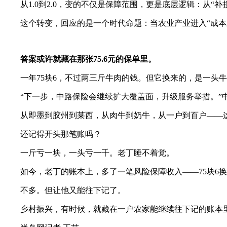
从1.0到2.0，变的不仅是保障范围，更是底层逻辑：从“补
这个转变，回应的是一个时代命题：当农业产业进入“成本
答案或许就藏在那张75.6元的保单里。
一年75块6，不过两三斤牛肉的钱。但它换来的，是一头牛
“下一步，中路保险会继续扩大覆盖面，升级服务举措。”
从即墨到胶州到莱西，从肉牛到奶牛，从一户到百户——
还记得开头那笔账吗？
一斤亏一块，一头亏一千。老丁睡不着觉。
如今，老丁的账本上，多了一笔风险保障收入——75块6换
不多。但让他又能往下记了。
乡村振兴，有时候，就藏在一户农家能继续往下记的账本