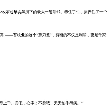
多少农家起早贪黑攒下的最大一笔活钱。养住了牛，就养住了一个
高”——畜牧业的这个“剪刀差”，剪断的不仅是利润，更是千家
就亏上千。卖吧，心疼；不卖吧，天天怕牛得病。”