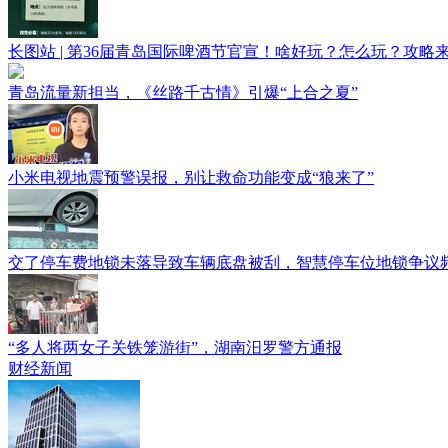
长图站 | 第36届青岛国际啤酒节官宣！啥好玩？怎么玩？攻略
青岛流量新担当，《丝路千古情》引爆“上合之夏”
小米电视地震预警误报，别让救命功能变成“狼来了”
交了停车费地锁未落导致车辆底盘被刮，智慧停车位地锁争议
“多人将两女子关铁笼游街”，湖南汨罗警方通报
财经新闻