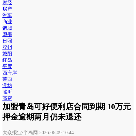
财经
房产
汽车
商业
诸城
即墨
日照
胶州
城阳
红岛
平度
西海岸
莱西
潍坊
临沂
高密
加盟青岛可好便利店合同到期 10万元
押金逾期两月仍未退还
大众报业·半岛网
2026-06-09 10:44