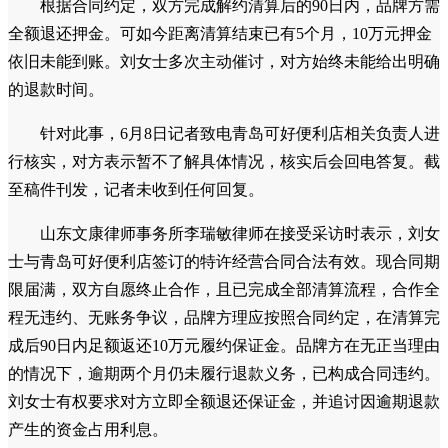
根据合同约定，双方完成解约清算后的90日内，品牌方需
全额退还押金。可如今距离清算结束已有5个月，10万元押金
依旧未能到账。刘女士多次主动催讨，对方始终未能给出明确
的退款时间。
针对此事，6月8日记者致电青岛可好便利店相关负责人进
行核实，对方表示暂不了解具体情况，核实后会回电答复。截
至稿件刊发，记者未收到任何回复。
山东文康律师事务所李瑞敏律师在接受采访时表示，刘女
士与青岛可好便利店签订的特许经营合同合法有效。现合同期
限届满，双方自愿终止合作，且已完成全部清算流程，合作全
程无违约、无账务争议，品牌方理应按照合同约定，在清算完
成后90日内足额返还10万元履约保证金。品牌方在无正当理由
的情况下，逾期两个月仍未履行退款义务，已构成合同违约。
刘女士有权要求对方立即全额退还保证金，并追讨因逾期退款
产生的资金占用利息。