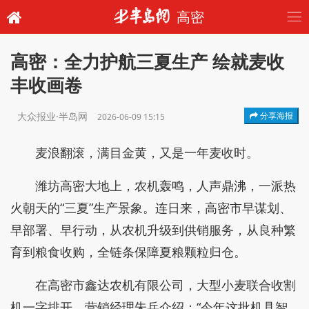
高密
高密：全力护航三夏生产 绘就麦收
丰收画卷
大众报业·半岛网
分享海报
2026-06-09 15:15
麦浪翻滚，满目金黄，又是一年麦收时。
潍坊高密大地上，农机轰鸣，人声鼎沸，一派热
火朝天的“三夏”生产景象。连日来，高密市早谋划、
早部署、早行动，从农机升级到供销服务，从良种繁
育到粮食收购，全链条保障夏粮颗粒归仓。
在高密市鑫达农机有限公司，大型小麦联合收割
机一字排开。营销经理朱兵介绍：“今年这批机具智