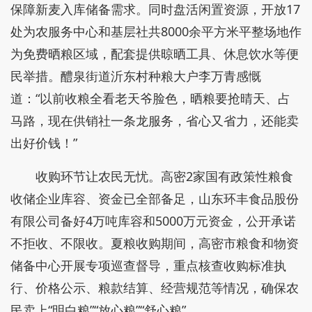
保障新麦入库储备需求。同时盘活闲置资源，开放17
处为农服务中心和基层社共8000余平方米平整场地作
为免费晒粮区域，配套提供晾晒工具、休息饮水等便
民举措。醴泉街道沂东村种粮大户李万青感慨
道：“以前收粮全看老天爷脸色，晒粮要抢晴天、占
马路，现在供销社一条龙服务，省心又省力，还能卖
出好价钱！”
收购环节让农民无忧。高密2家国有政策性粮食
收储企业库容、资金已全部备足，山东环丰食品股份
有限公司备好4万吨库容和5000万元资金，公开承诺
不拒收、不限收。夏粮收购期间，高密市粮食和物资
储备中心开展专项巡查督导，重点核查收购标准执
行、价格公示、粮款结算、经营规范等情况，确保农
民卖上“明白粮”“放心粮”“舒心粮”。